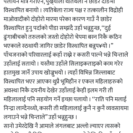
पलायन मात्र गराएन, पुख्र्यौली थातथलो नै छाडेर दाङमा
विस्थापित बनायो । त्यतिबेला राज्य पक्ष र तत्कालीन विद्रोही
माओवादीको दोहोरो मारमा परेका कारण गाउँ नै छाडेर
विस्थापित हुनु पर्दाको पीडा सम्झंदै उहाँ भन्नुहुन्छ, ‘‘दुई
ढुंगाबीचको तरुलको जस्तो दोहोरो चेपमा बस्न निकै कठिन
भएकाले स्ठथायी जागिर छाडेर विस्थापित बन्नुप¥यो ।’’
पाँचजनाको परिवारलाई कहाँ राख्ने र कसरी पाल्ने भन्ने चिन्ताले
उहाँलाई सतायो । यस्तैमा उहाँले सिलाइकताइको काम गरेर
हातमुख जार्ने उपाय खोज्नुभयो । त्यहाँ विभिन्न जिल्लाबाट
विस्थापित भएर आएका थुप्रै भूमिहीन र एकल महिलाहरुको
अवस्था निकै दयनीय देखेर उहाँलाई केही इलम गरी ती
महिलालाई पनि सहयोग गर्ने इच्छा पलायो । ‘‘राति पनि मलाई
निन्द्रा लाग्दैनथ्यो, कसरी ती महिलालाई कुनै न कुनै व्यवसायमा
लगाउने भन्ने चिन्ताले’’ उहाँ भन्नुहुन्छ ।
सानो उमेरदेखि नै आमाले जंगलबाट अल्लो ल्याएर त्यसको