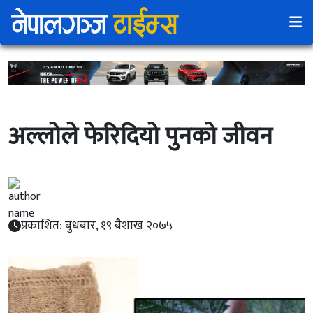
अल्लाेले फेरिदियाे पुनकाे जीवन
प्रकाशित: बुधबार, १९ बैशाख २०७५