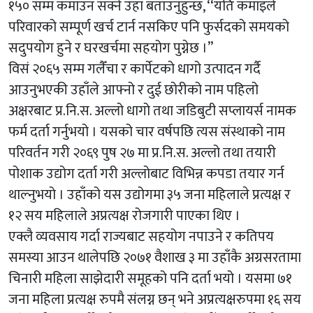
१५० सम्म कमाउन सक्ने उहाँ बताउनुहुन्छ, ‘‘यति कमाइले
परिवारको सम्पूर्ण खर्च टार्न नसकिए पनि फुर्सदको समयको
सदुपयोग हुने र घरखर्चमा सहयोग पुग्नेछ ।’’
विसं २०६५ सम्म गलैँचा र कार्पेटको धागो उत्पादन गर्दै
आउनुभएकी उहाँले आफ्नो र दुई छोरीको नाम पहिलो
अक्षरबाट प्र.नि.स. अल्लो धागो तथा जडिबुटी सप्लायर्स नामक
फर्म दर्ता गर्नुभयो । यसको चार वर्षपछि त्यस संस्थाको नाम
परिवर्तन गरी २०६९ पुष २७ मा प्र.नि.स. अल्लो तथा तयारी
पोशाक उद्योग दर्ता गरी अल्लोबाट विभिन्न कपडा तयार गर्न
थाल्नुभयो । उहाँको यस उद्योगमा ३५ जना महिलाले प्रत्यक्ष र
१२ सय महिलाले अप्रत्यक्ष रोजगारी पाएका थिए ।
एक्लै व्यवसाय गर्दा राज्यबाट सहयोग नपाउने र कतिपय
समस्या आउन थालेपछि २०७१ वैशाख ३ मा उहाँकै अग्रसरतामा
चिनारी महिला साझेदारी समूहको पनि दर्ता भयो । यसमा ७१
जना महिला प्रत्यक्ष रुपमै संलग्न छन् भने अप्रत्यक्षरुपमा १६ सय