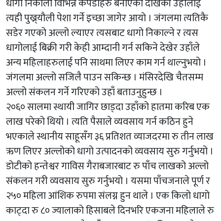
धागो निकाली विभिन्न कपडाहरु बनाएको देखिकी उहाँलाई
त्यही पुख्र्यौली पेशा गर्ने इच्छा जागेर आयो । जंगलमा त्यतिकै
सडेर गएको अल्लो ल्याएर त्यसबाट धागो निकाल्ने र त्यस
धागोलाई बिक्री गरी केही आम्दानी गर्न सकिने देखेर उहाँले
अन्य महिलाहरुलाई पनि साथमा लिएर काम गर्न थाल्नुभयो ।
जंगलमा अल्लो सजिलै पाउन सकिन्छ । मंसिरदेखि चैतसम्म
अल्लो संकलन गर्ने गरिएको उहाँ बताउनुहुन्छ ।
२०६० सालमा स्थायी जागिर छाड्दा उहाँको हातमा करिब एक
लाख परेको थियो । त्यति पैसाले व्यवसाय गर्न कठिन हुने
भएकाले स्थानीय साहूसँग ३६ प्रतिशत व्याजदरमा रु तीन लाख
ऋण लिएर अल्लोको धागो उत्पादनको व्यवसाय सुरु गर्नुभयो ।
डोटीको हन्तेश्वर गाविस गैराबजारबाट रु पाँच लाखको अल्लो
संकलन गरी व्यवसाय सुरु गर्नुभयो । यसमा पाँचजनाले पूर्ण र
२५० महिला आंशिक रुपमा संलग्न हुन थाले । एक किलो धागो
काट्दा रु ८० ज्यालाको हिसाबले दिनभरि एकजना महिलाले रु