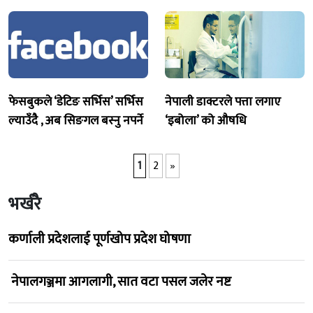
फेसबुकले ‘डेटिङ सर्भिस’ सर्भिस
नेपाली डाक्टरले पत्ता लगाए
ल्याउँदै , अब सिङगल बस्नु नपर्ने
‘इबोला’ को औषधि
1
2
»
भर्खरै
कर्णाली प्रदेशलाई पूर्णखोप प्रदेश घोषणा
नेपालगञ्जमा आगलागी, सात वटा पसल जलेर नष्ट