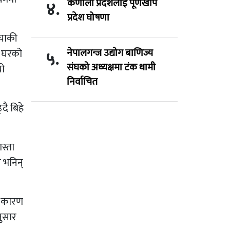
कर्णाली प्रदेशलाई पूर्णखोप
४.
प्रदेश घोषणा
्चाकी
नेपालगन्ज उद्योग बाणिज्य
ी घरको
५.
संघको अध्यक्षमा टंक धामी
यो
निर्वाचित
दै बिहे
स्ता
े भनिन्
का कारण
नुसार