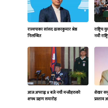
रास्वपाका सांसद ढाकाकुमार श्रेष्ठ
राष्ट्रिय
निलम्बित
नवौ राष्ट
आज अपराह्न ४ बजे नयाँ मन्त्रीहरुको
शेखर समू
शपथ ग्रहण समारोह
प्रस्ताव 