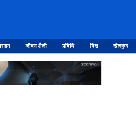
रञ्जन
जीवन शैली
प्रबिधि
विश्व
खेलकुद