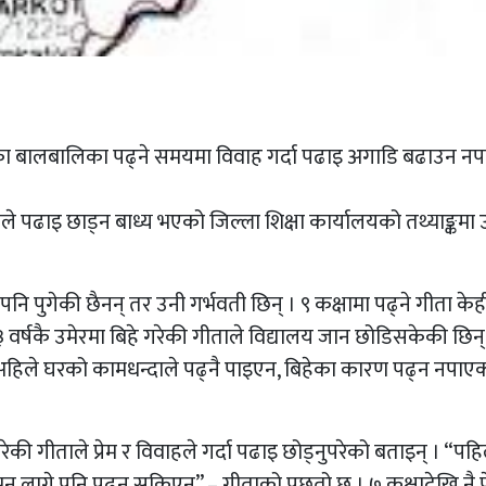
रका बालबालिका पढ्ने समयमा विवाह गर्दा पढाइ अगाडि बढाउन न
े पढाइ छाड्न बाध्य भएको जिल्ला शिक्षा कार्यालयको तथ्याङ्कमा 
नि पुगेकी छैनन् तर उनी गर्भवती छिन् । ९ कक्षामा पढ्ने गीता केह
१३ वर्षकै उमेरमा बिहे गरेकी गीताले विद्यालय जान छोडिसकेकी छिन्
र अहिले घरको कामधन्दाले पढ्नै पाइएन, बिहेका कारण पढ्न नपाए
ेकी गीताले प्रेम र विवाहले गर्दा पढाइ छोड्नुपरेको बताइन् । “पहि
 मन लागे पनि पढ्न सकिएन” – गीताको पछुतो छ । ७ कक्षादेखि नै प्