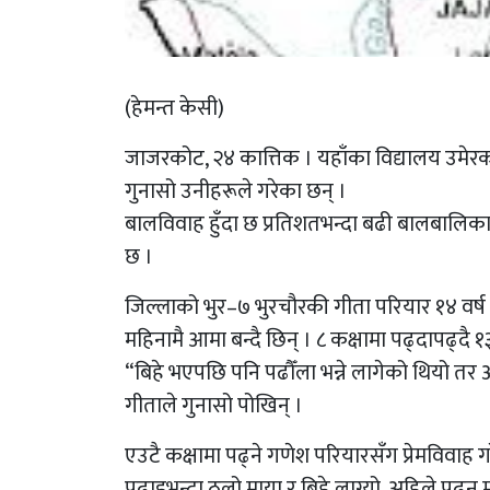
(हेमन्त केसी)
जाजरकोट, २४ कात्तिक । यहाँका विद्यालय उमे
गुनासो उनीहरूले गरेका छन् ।
बालविवाह हुँदा छ प्रतिशतभन्दा बढी बालबालिकाल
छ ।
जिल्लाको भुर–७ भुरचौरकी गीता परियार १४ वर्ष प
महिनामै आमा बन्दै छिन् । ८ कक्षामा पढ्दापढ्दै 
“बिहे भएपछि पनि पढौँला भन्ने लागेको थियो त
गीताले गुनासो पोखिन् ।
एउटै कक्षामा पढ्ने गणेश परियारसँग प्रेमविवाह गर
पढाइभन्दा ठूलो माया र बिहे लाग्यो, अहिले पढ्न