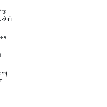
को छ
८ रहेको
 जसमा
ो
र्नु
रण