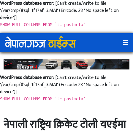
WordPress database error:
[Can't create/write to file
'/var/tmp/#sql_1f17af_3.MAI' (Errcode: 28 "No space left on
device")]
SHOW FULL COLUMNS FROM `tc_postmeta`
WordPress database error:
[Can't create/write to file
'/var/tmp/#sql_1f17af_3.MAI' (Errcode: 28 "No space left on
device")]
SHOW FULL COLUMNS FROM `tc_postmeta`
नेपाली राष्ट्रिय क्रिकेट टाेली यएईमा