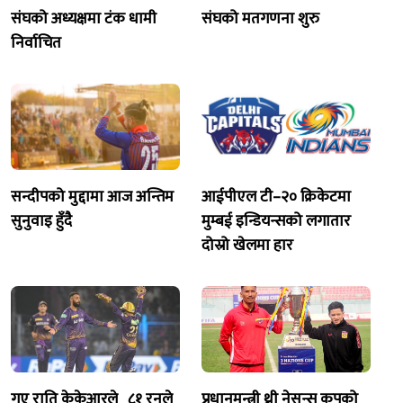
संघको अध्यक्षमा टंक धामी
संघको मतगणना शुरु
निर्वाचित
सन्दीपको मुद्दामा आज अन्तिम
आईपीएल टी–२० क्रिकेटमा
सुनुवाइ हुँदै
मुम्बई इन्डियन्सको लगातार
दोस्रो खेलमा हार
गए राति केकेआरले
८१ रनले
प्रधानमन्त्री थ्री नेसन्स कपको