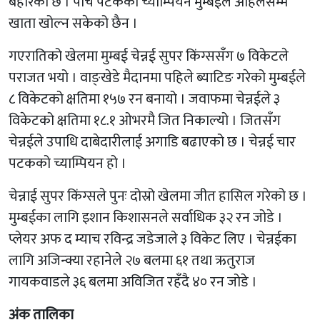
बेहोरेको छ । पाँच पटकको च्याम्पियन मुम्बईले अहिलेसम्म
खाता खोल्न सकेको छैन ।
गएरातिको खेलमा मुम्बई चेन्नई सुपर किंग्ससँग ७ विकेटले
पराजत भयो । वाङ्खेडे मैदानमा पहिले ब्याटिङ गरेको मुम्बईले
८ विकेटको क्षतिमा १५७ रन बनायो । जवाफमा चेन्नईले ३
विकेटको क्षतिमा १८.१ ओभरमै जित निकाल्यो । जितसँग
चेन्नईले उपाधि दाबेदारीलाई अगाडि बढाएको छ । चेन्नई चार
पटकको च्याम्पियन हो ।
चेन्नाई सुपर किंग्सले पुनः दोस्रो खेलमा जीत हासिल गरेको छ ।
मुम्बईका लागि इशान किशासनले सर्वाधिक ३२ रन जोडे ।
प्लेयर अफ द म्याच रविन्द्र जडेजाले ३ विकेट लिए । चेन्नईका
लागि अजिन्क्या रहानेले २७ बलमा ६१ तथा ऋतुराज
गायकवाडले ३६ बलमा अविजित रहँदै ४० रन जोडे ।
अंक
तालिका