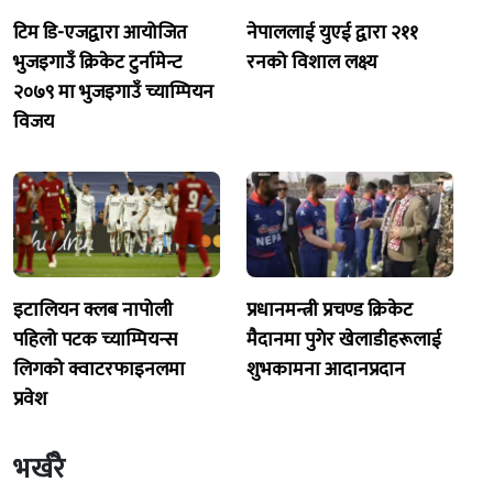
टिम डि-एजद्वारा आयोजित
नेपाललाई युएई द्वारा २११
भुजइगाउँ क्रिकेट टुर्नामेन्ट
रनको विशाल लक्ष्य
२०७९ मा भुजइगाउँ च्याम्पियन
विजय
इटालियन क्लब नापोली
प्रधानमन्त्री प्रचण्ड क्रिकेट
पहिलो पटक च्याम्पियन्स
मैदानमा पुगेर खेलाडीहरूलाई
लिगको क्वाटरफाइनलमा
शुभकामना आदानप्रदान
प्रवेश
भर्खरै