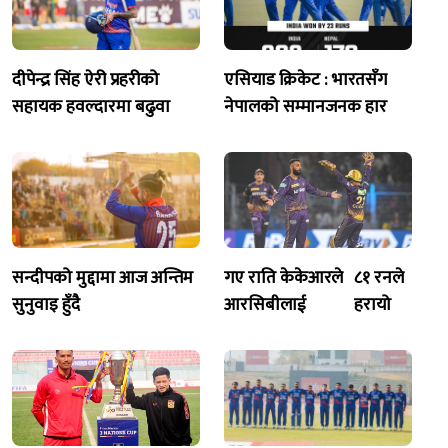
दीपेन्द्र सिंह ऐरी प्रहरीको
एसियाड क्रिकेट : भारतसँग
सहायक हवल्दारमा बढुवा
नेपालको सम्मानजनक हार
सन्दीपको मुद्दामा आज अन्तिम
गए राति केकेआरले
८१ रनले
सुनुवाइ हुँदै
आरसिबीलाई
हरायो