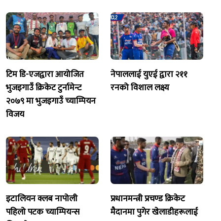
टिम डि-एजद्वारा आयोजित
नेपाललाई युएई द्वारा २११
भुजइगाउँ क्रिकेट टुर्नामेन्ट
रनको विशाल लक्ष्य
२०७९ मा भुजइगाउँ च्याम्पियन
विजय
इटालियन क्लब नापोली
प्रधानमन्त्री प्रचण्ड क्रिकेट
पहिलो पटक च्याम्पियन्स
मैदानमा पुगेर खेलाडीहरूलाई