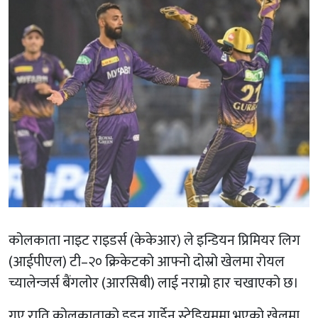
कोलकाता नाइट राइडर्स (केकेआर) ले इन्डियन प्रिमियर लिग
(आईपीएल) टी–२० क्रिकेटको आफ्नो दोस्रो खेलमा रोयल
च्यालेन्जर्स बैंगलोर (आरसिबी) लाई नराम्रो हार चखाएको छ।
गए राति कोलकाताको इडन गार्डेन स्टेडियममा भएको खेलमा