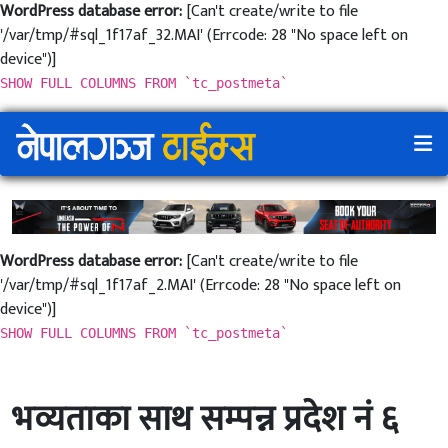
WordPress database error:
[Can't create/write to file
'/var/tmp/#sql_1f17af_32.MAI' (Errcode: 28 "No space left on
device")]
SHOW FULL COLUMNS FROM `tc_postmeta`
WordPress database error:
[Can't create/write to file
'/var/tmp/#sql_1f17af_2.MAI' (Errcode: 28 "No space left on
device")]
SHOW FULL COLUMNS FROM `tc_postmeta`
भव्यताका साथ सम्पन्न प्रदेश नं ६