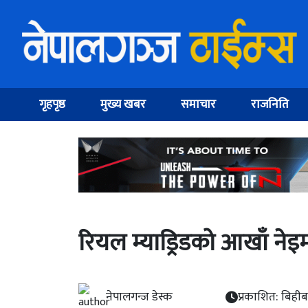
गृहपृष्ठ
मुख्य खबर
समाचार
राजनिति
रियल म्याड्रिडको आखाँ नेइ
नेपालगन्ज डेस्क
प्रकाशित: बिही