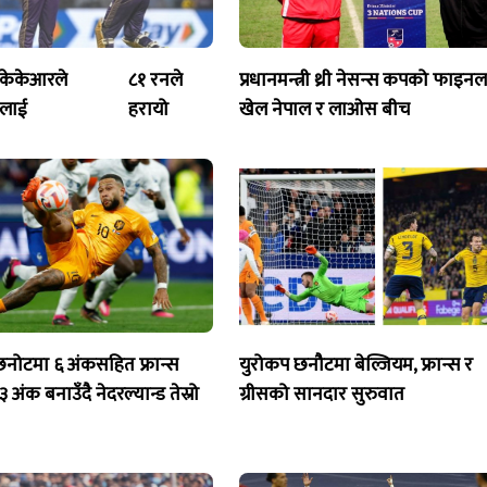
 केकेआरले
८१ रनले
प्रधानमन्त्री थ्री नेसन्स कपको फाइनल
लाई
हरायो
खेल नेपाल र लाओस बीच
छनोटमा ६ अंकसहित फ्रान्स
युरोकप छनौटमा बेल्जियम, फ्रान्स र
 अंक बनाउँदै नेदरल्यान्ड तेस्रो
ग्रीसको सानदार सुरुवात