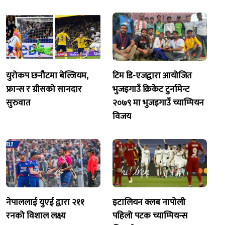
युरोकप छनौटमा बेल्जियम,
टिम डि-एजद्वारा आयोजित
फ्रान्स र ग्रीसको सानदार
भुजइगाउँ क्रिकेट टुर्नामेन्ट
सुरुवात
२०७९ मा भुजइगाउँ च्याम्पियन
विजय
नेपाललाई युएई द्वारा २११
इटालियन क्लब नापोली
रनको विशाल लक्ष्य
पहिलो पटक च्याम्पियन्स