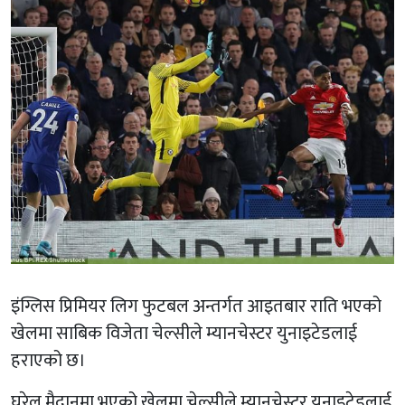
इंग्लिस प्रिमियर लिग फुटबल अन्तर्गत आइतबार राति भएको
खेलमा साबिक विजेता चेल्सीले म्यानचेस्टर युनाइटेडलाई
हराएको छ।
घरेलु मैदानमा भएको खेलमा चेल्सीले म्यानचेस्टर युनाइटेडलाई