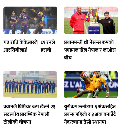
गए राति केकेआरले
८१ रनले
प्रधानमन्त्री थ्री नेसन्स कपको
आरसिबीलाई
हरायो
फाइनल खेल नेपाल र लाओस
बीच
क्यानले प्रिमियर कप खेल्ने २१
युरोकप छनोटमा ६ अंकसहित
सदस्यीय प्रारम्भिक नेपाली
फ्रान्स पहिलो र ३ अंक बनाउँदै
टोलीको घोषणा
नेदरल्यान्ड तेस्रो स्थानमा