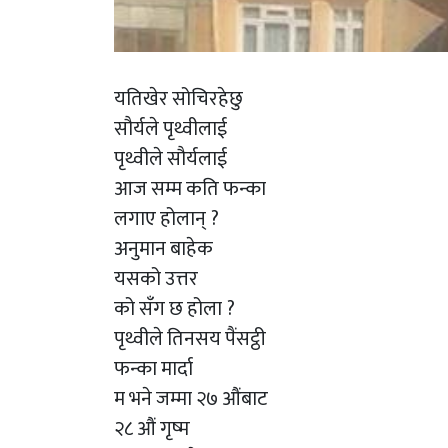
यतिखेर सोचिरहेछु
सौर्यले पृथ्वीलाई
पृथ्वीले सौर्यलाई
आज सम्म कति फन्का
लगाए होलान् ?
अनुमान बाहेक
यसको उत्तर
को सँग छ होला ?
पृथ्वीले तिनसय पैंसट्ठी
फन्का मार्दा
म भने जम्मा २७ औंबाट
२८ औं गृष्म