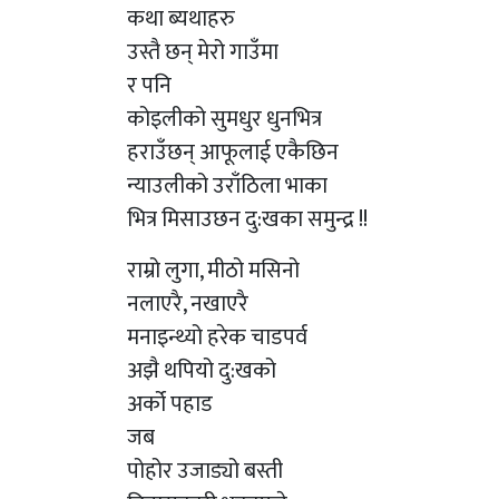
कथा ब्यथाहरु
उस्तै छन् मेरो गाउँमा
र पनि
कोइलीको सुमधुर धुनभित्र
हराउँछन् आफूलाई एकैछिन
न्याउलीको उराँठिला भाका
भित्र मिसाउछन दु:खका समुन्द्र !!
राम्रो लुगा, मीठो मसिनो
नलाएरै, नखाएरै
मनाइन्थ्यो हरेक चाडपर्व
अझै थपियो दु:खको
अर्को पहाड
जब
पोहोर उजाड्यो बस्ती