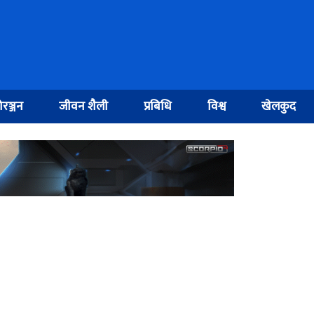
रञ्जन
जीवन शैली
प्रबिधि
विश्व
खेलकुद