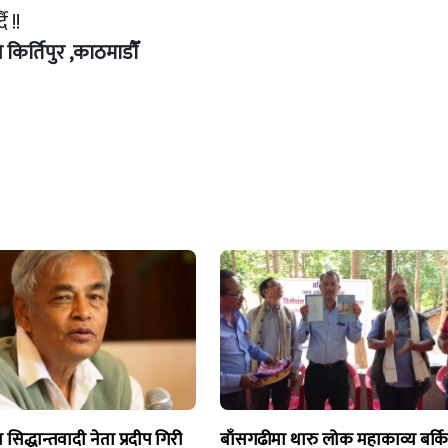
ै !!
िपुर ,काठमाडाैँ
ा सिद्धान्तवादी नेता प्रदीप गिरी
बाँसगढीमा थारु लोक महाकाव्य बर्क