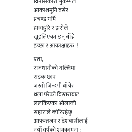
विनासकारी भुकम्पले
आकाशमुनि बसेर
प्रचण्ड गर्मि
हावाहुरि र झरीले
खुइलिएका छन् बाँच्ने
इच्छा र आकांक्षाहरु !!
एता,
राजधानीको गल्लिमा
सडक छाप
जस्तो जिन्दगी बाँचेर
थला परेको विस्तराबाट
ललर्किएका औंलाको
सहाराले कोरिरहेछु
आफन्तजन र देशबासीलाई
नयाँ वर्षको शुभकामना :