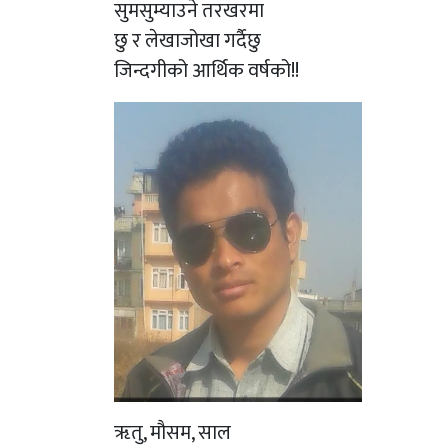
सुमसुम्याउने तरखरमा
छु र लेखाजोखा गर्दैछु
जिन्दगीको आर्थिक वर्षको!!
ॠतु, मौसम, साल