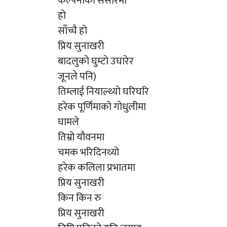
कल्पनाको संसारमा
हो
साँच्चै हो
प्रिय सुनाखरी
बादलुको घुम्टो उघारेर
जूनले पनि)
तिम्लाई नियाल्थ्यो घरिघरि
हरेक पूर्णिमाको गोधुलीमा
घामले
तिम्रो यौवनमा
चमक भरिदिनथ्यो
हरेक कलिला प्रभातमा
प्रिय सुनाखरी
किन किन रु
प्रिय सुनाखरी