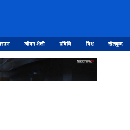
रञ्जन
जीवन शैली
प्रबिधि
विश्व
खेलकुद