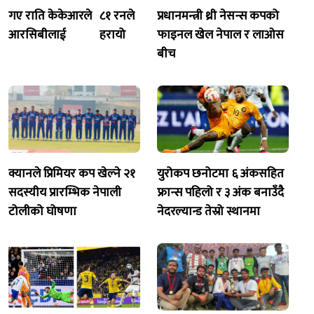
गए राति केकेआरले
८१ रनले
प्रधानमन्त्री थ्री नेसन्स कपको
आरसिबीलाई
हरायो
फाइनल खेल नेपाल र लाओस
बीच
क्यानले प्रिमियर कप खेल्ने २१
युरोकप छनोटमा ६ अंकसहित
सदस्यीय प्रारम्भिक नेपाली
फ्रान्स पहिलो र ३ अंक बनाउँदै
टोलीको घोषणा
नेदरल्यान्ड तेस्रो स्थानमा