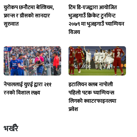
युरोकप छनौटमा बेल्जियम,
टिम डि-एजद्वारा आयोजित
फ्रान्स र ग्रीसको सानदार
भुजइगाउँ क्रिकेट टुर्नामेन्ट
सुरुवात
२०७९ मा भुजइगाउँ च्याम्पियन
विजय
नेपाललाई युएई द्वारा २११
इटालियन क्लब नापोली
रनको विशाल लक्ष्य
पहिलो पटक च्याम्पियन्स
लिगको क्वाटरफाइनलमा
प्रवेश
भर्खरै