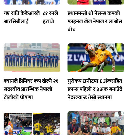
गए राति केकेआरले
८१ रनले
प्रधानमन्त्री थ्री नेसन्स कपको
आरसिबीलाई
हरायो
फाइनल खेल नेपाल र लाओस
बीच
क्यानले प्रिमियर कप खेल्ने २१
युरोकप छनोटमा ६ अंकसहित
सदस्यीय प्रारम्भिक नेपाली
फ्रान्स पहिलो र ३ अंक बनाउँदै
टोलीको घोषणा
नेदरल्यान्ड तेस्रो स्थानमा