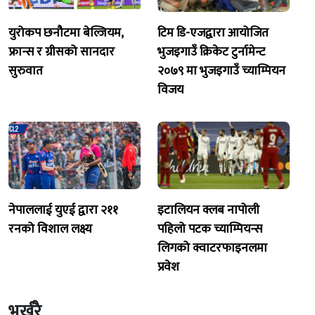
युरोकप छनौटमा बेल्जियम,
टिम डि-एजद्वारा आयोजित
फ्रान्स र ग्रीसको सानदार
भुजइगाउँ क्रिकेट टुर्नामेन्ट
सुरुवात
२०७९ मा भुजइगाउँ च्याम्पियन
विजय
नेपाललाई युएई द्वारा २११
इटालियन क्लब नापोली
रनको विशाल लक्ष्य
पहिलो पटक च्याम्पियन्स
लिगको क्वाटरफाइनलमा
प्रवेश
भर्खरै