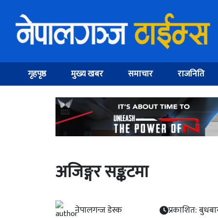
गृहपृष्ठ
मुख्य खबर
समाचार
राजनिति
अजिङ्गर सङ्कटमा
नेपालगन्ज डेस्क
प्रकाशित: बुधबा