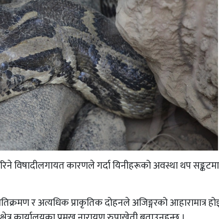
ोग गरिने विषादीलगायत कारणले गर्दा यिनीहरूको अवस्था थप सङ्कटमा
 अतिक्रमण र अत्यधिक प्राकृतिक दोहनले अजिङ्गरको आहारामात्र हो
क्षेत्र कार्यालयका प्रमुख नारायण रुपाखेती बताउनुहुन्छ ।