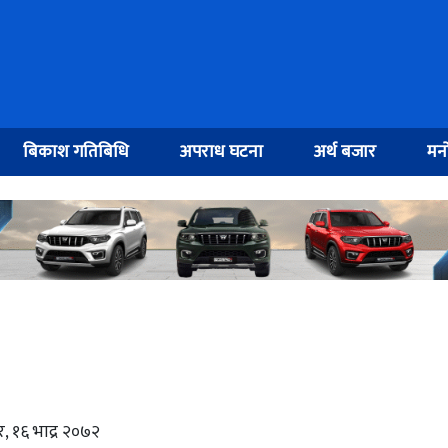
बिकाश गतिबिधि
अपराध घटना
अर्थ बजार
मनो
र, १६ भाद्र २०७२