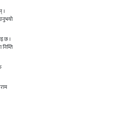
् ।
ाउनुभयो
ाइ छ ।
 निम्ति
त
आराम