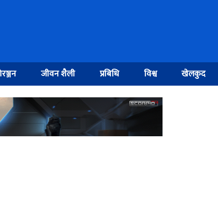
रञ्जन
जीवन शैली
प्रबिधि
विश्व
खेलकुद