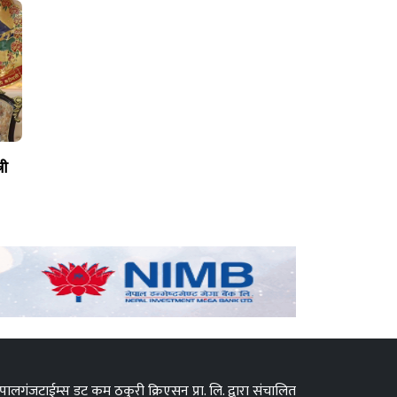
री
पालगंजटाईम्स डट कम ठकुरी क्रिएसन प्रा. लि. द्वारा संचालित