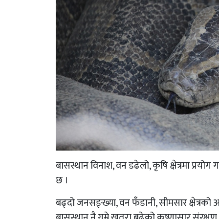
बासस्थान विनाश, वन डढेलो, कृषि क्षेत्रमा प्रय
छ ।
बढ्दो जनसङ्ख्या, वन फँडानी, सीमसार क्षेत्रको
बासस्थान नै गुम्ने खतरा बढेको कृष्णासार संरक्षण 