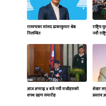
रास्वपाका सांसद ढाकाकुमार श्रेष्ठ
राष्ट्रिय
निलम्बित
नवौ राष्ट
आज अपराह्न ४ बजे नयाँ मन्त्रीहरुको
शेखर समू
शपथ ग्रहण समारोह
प्रस्ताव 