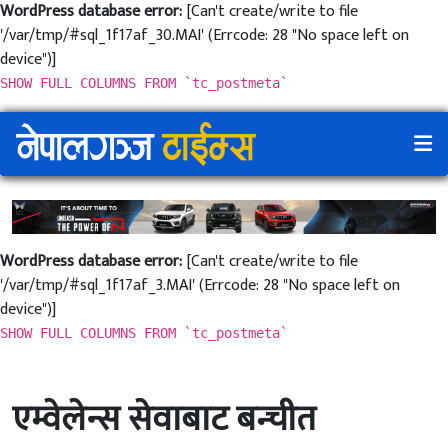
WordPress database error:
[Can't create/write to file
'/var/tmp/#sql_1f17af_30.MAI' (Errcode: 28 "No space left on
device")]
SHOW FULL COLUMNS FROM `tc_postmeta`
WordPress database error:
[Can't create/write to file
'/var/tmp/#sql_1f17af_3.MAI' (Errcode: 28 "No space left on
device")]
SHOW FULL COLUMNS FROM `tc_postmeta`
एम्वेलेन्स सेवाबाट बन्चीत