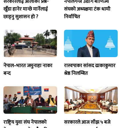
सरकारलाई ओलीको प्रश्न-
नेपालगन्ज उद्योग बाणिज्य
खुँडा हानेर मान्छे मार्नेलाई
संघको अध्यक्षमा टंक धामी
छाड्नु सुशासन हो ?
निर्वाचित
नेपाल–भारत जमुनाहा नाका
रास्वपाका सांसद ढाकाकुमार
बन्द
श्रेष्ठ निलम्बित
राष्ट्रिय युवा संघ नेपालको
सरकारले आज साँझ ५ बजे