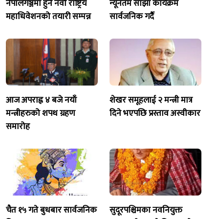
नेपालगञ्जमा हुने नवौ राष्ट्रिय
न्यूनतम साझा कार्यक्रम
महाधिवेशनको तयारी सम्पन्न
सार्वजनिक गर्दै
आज अपराह्न ४ बजे नयाँ
शेखर समूहलाई २ मन्त्री मात्र
मन्त्रीहरुको शपथ ग्रहण
दिने भएपछि प्रस्ताव अस्वीकार
समारोह
चैत १५ गते बुधबार सार्वजनिक
सुदूरपश्चिमका नवनियुक्त