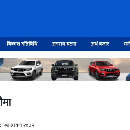
बिकाश गतिबिधि
अपराध घटना
अर्थ बजार
मनो
ौमा
ार, २७ श्रावण २०७२