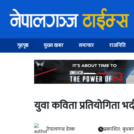
गृहपृष्ठ
मुख्य खबर
समाचार
राजनिति
युवा कविता प्रतियोगिता भद
नेपालगन्ज डेस्क
प्रकाशित: बुधब