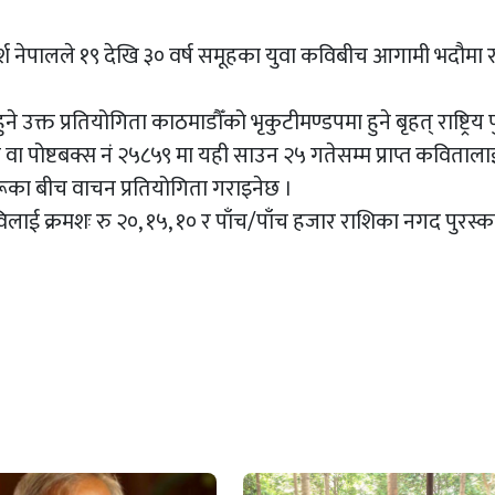
मर्श नेपालले १९ देखि ३० वर्ष समूहका युवा कविबीच आगामी भदौमा राष्
उक्त प्रतियोगिता काठमाडौँको भृकुटीमण्डपमा हुने बृहत् राष्ट्रिय 
ेल वा पोष्टबक्स नं २५८५९ मा यही साउन २५ गतेसम्म प्राप्त कविताला
रूका बीच वाचन प्रतियोगिता गराइनेछ ।
कविलाई क्रमशः रु २०, १५, १० र पाँच/पाँच हजार राशिका नगद पुरस्क