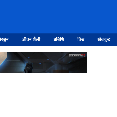
रञ्जन
जीवन शैली
प्रबिधि
विश्व
खेलकुद