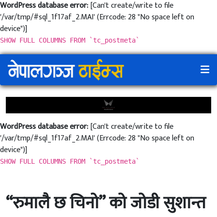
WordPress database error:
[Can't create/write to file
'/var/tmp/#sql_1f17af_2.MAI' (Errcode: 28 "No space left on
device")]
SHOW FULL COLUMNS FROM `tc_postmeta`
WordPress database error:
[Can't create/write to file
'/var/tmp/#sql_1f17af_2.MAI' (Errcode: 28 "No space left on
device")]
SHOW FULL COLUMNS FROM `tc_postmeta`
“रुमालै छ चिनो” को जोडी सुशान्त