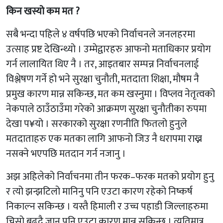
किन खस्यो कम मत ?
सबै भन्दा पहिले ४ वर्षपछि भएको निर्वाचनले जनलहरमा
उत्साह प्रष्ट देखिन्थ्यो । उम्मेद्वारहरु आफनो मताधिकार प्रयोग
गर्न लालायित थिए नै । तर, आइतबार सम्पन्न निर्वाचनलाई
विश्लेषण गर्ने हो भने सुरक्षा चुनौती, मतदाता शिक्षा, मौषम नै
प्रमुख कारण मान्न सकिन्छ, मत कम खस्नुमा । विप्लव नेतृत्वको
नेकपाले ठाउँठाउँमा गरेको आक्रमण सुरक्षा चुनौतीका रुपमा
देखा प¥यो । सरकारको सुरक्षा रणनीति फितलो हुनुले
मतदाताहरु एक मतका लागि आफनो जिउ नै धरापमा राख्न
नसक्ने भएपछि मतदान गर्न नजानु ।
अझ अहिलेको निर्वाचनमा तीन फरक–फरक मतको प्रयोग हुनु
र त्यो झन्झटिलो मानिनु पनि एउटा कारण रहेको निष्कर्ष
निकाल्न सकिन्छ । यस्तै हिमाली र उच्च पहाडी जिल्लाहरुमा
चिसो बढ्दै जानु पनि एउटा कारण मान्न सकिन्छ । त्यतिमात्र