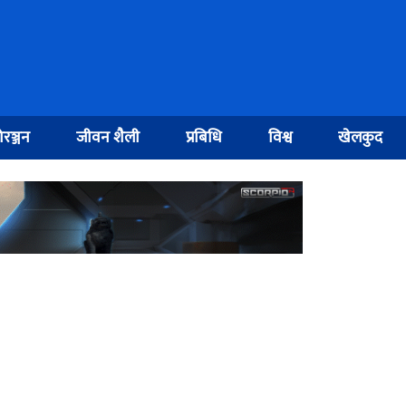
रञ्जन
जीवन शैली
प्रबिधि
विश्व
खेलकुद