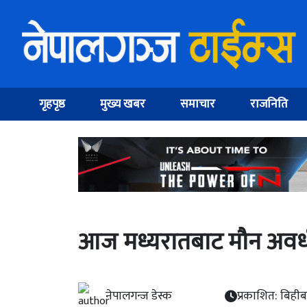
गृहपृष्ठ
मुख्य खबर
समाचार
राजनिति
आज मध्यरातबाट मौन अवधी स
नेपालगन्ज डेस्क
प्रकाशित: बिही