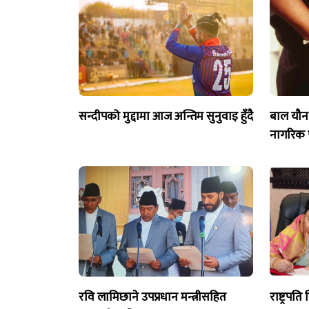
सन्दीपको मुद्दामा आज अन्तिम सुनुवाइ हुँदै
बाल यौन
नागरिक प
रवि लामिछाने उपप्रधान मन्त्रीसहित
राष्ट्रपत