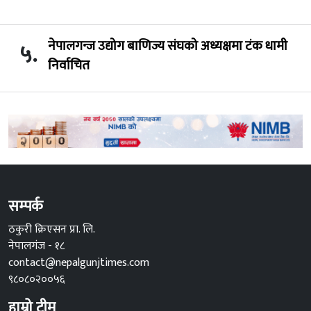
नेपालगन्ज उद्योग बाणिज्य संघको अध्यक्षमा टंक धामी
५.
निर्वाचित
सम्पर्क
ठकुरी क्रिएसन प्रा. लि.
नेपालगंज - १८
contact@nepalgunjtimes.com
९८०८०२००५६
हाम्रो टीम