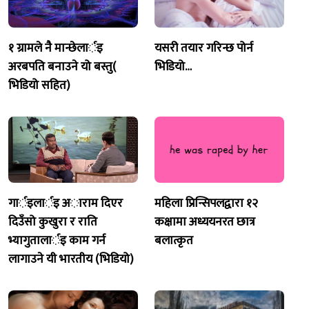
१ ग्रामले नै मान्छेलार्इ
यसरी तयार गरिन्छ पोर्न
अरबपति बनाउने यो बस्तु(
भिडियो…
भिडियो सहित)
गार्इलार्इ अाराम दिएर
महिला प्रिन्सिपलद्वारा १२
दिउँसो कुखुरा र राति
कक्षामा अध्ययनरत छात्र
भ्यागुतालार्इ काम गर्न
बलात्कृत
लागाउने यी भारतीय (भिडियो)