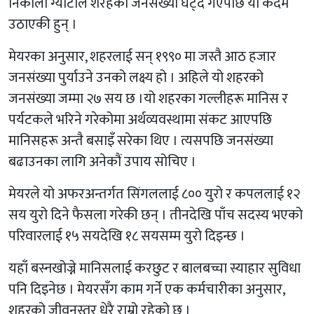
निकोला ग्याटाले शरहको जनसंख्या घट्दै गएपछि यो कदम
उठाएकी हुन् ।
मेयरका अनुसार, शहरलाई सन् १९९० मा जस्तै आठ हजार
जनसंख्या पुर्याउने उनको लक्ष्य हो । अहिले यो शहरको
जनसंख्या जम्मा २७ सय छ ।यो शहरका गल्लीहरू मानिस र
पर्यटकले भरिने गरेकोमा अर्थव्यवस्थामा संकट आएपछि
मानिसहरू अन्तै बसाइँ सरेका थिए । त्यसपछि जनसंख्या
बढाउनका लागि अनेकौं उपाय सोचिए ।
मेयरले यो अफरअन्तर्गत सिंगललाई ८०० युरो र कपललाई १२
सय युरो दिने फैसला गरेकी छन् । तीनदेखि पाँच सदस्य भएको
परिवारलाई १५ सयदेखि १८ सयसम्म युरो दिइन्छ ।
यहाँ बस्नखोज्ने मानिसलाई करछुट र बालबच्चा स्याहार सुविधा
पनि दिइनेछ । मेयरसँग काम गर्ने एक कर्मचारीका अनुसार,
शहरको जीवनस्तर धेरै राम्रो रहेको छ ।