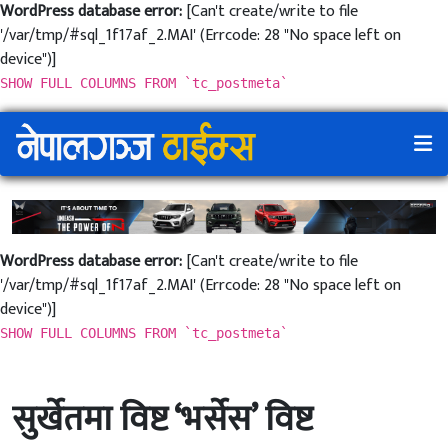
WordPress database error:
[Can't create/write to file
'/var/tmp/#sql_1f17af_2.MAI' (Errcode: 28 "No space left on
device")]
SHOW FULL COLUMNS FROM `tc_postmeta`
WordPress database error:
[Can't create/write to file
'/var/tmp/#sql_1f17af_2.MAI' (Errcode: 28 "No space left on
device")]
SHOW FULL COLUMNS FROM `tc_postmeta`
सुर्खेतमा विष्ट ‘भर्सेस’ विष्ट