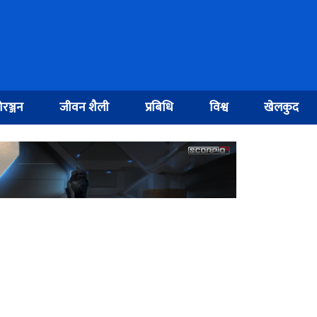
रञ्जन
जीवन शैली
प्रबिधि
विश्व
खेलकुद