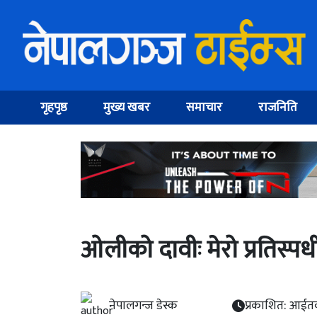
गृहपृष्ठ
मुख्य खबर
समाचार
राजनिति
ओलीको दावीः मेरो प्रतिस्पर्
नेपालगन्ज डेस्क
प्रकाशित: आईतव