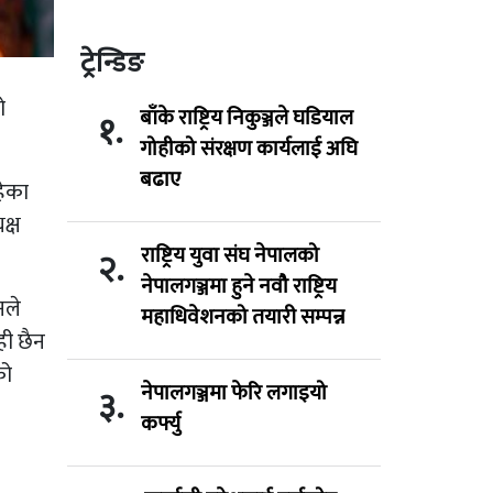
ट्रेन्डिङ
ो
बाँके राष्ट्रिय निकुञ्जले घडियाल
१.
गोहीको संरक्षण कार्यलाई अघि
बढाए
हेका
क्ष
राष्ट्रिय युवा संघ नेपालको
२.
नेपालगञ्जमा हुने नवौ राष्ट्रिय
नले
महाधिवेशनको तयारी सम्पन्न
ही छैन
को
नेपालगञ्जमा फेरि लगाइयो
३.
कर्फ्यु