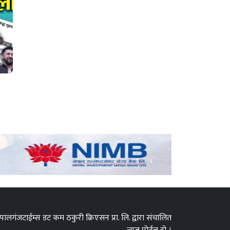
पालगंजटाईम्स डट कम ठकुरी क्रिएसन प्रा. लि. द्वारा संचालित