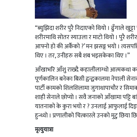
“ब्युझिदा शरीर पुरै निदाएको थियो । ढुँगाले खु
शरीरमाथि सोतर स्याउला र माटो थियो । पुरै शरी
आफ्नो हो की अर्कैको ?’ मन झसङ्ग भयो । त्यस
थिए । तर, उनीहरु सबै शब भइसकेका थिए ।”
आँखाभरि आँशु राख्दै कहालीलाग्थो आत्मकथा कह
पूर्णकालिन बनेका बिसी द्वन्द्वकालमा नेपाली 
पार्टी कामको शिलशिलामा जुगाथापाचौर र सिमाको
शाही सेनाले छोप्यो । सवै जनाको आँखामा पट्टि ब
यातनाको के कुरा भयो र ? उनलाई आफुलाई दिइएको
हुन्थ्यो । प्रणालीको चित्कारले उनको मुटु छिया छिय
मृत्युयात्रा