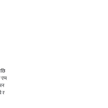
पछि
ग एम
 झन
े र