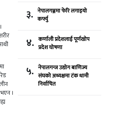
नेपालगञ्जमा फेरि लगाइयो
३.
कर्फ्यु
।
‘शरीर
कर्णाली प्रदेशलाई पूर्णखोप
४.
साथी
प्रदेश घोषणा
मा
नेपालगन्ज उद्योग बाणिज्य
५.
रेड
संघको अध्यक्षमा टंक धामी
ालीन
निर्वाचित
ा भएन ।
ह्य