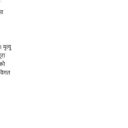
ा
मा
मृत्यु
ूरा
ुको
 विगत