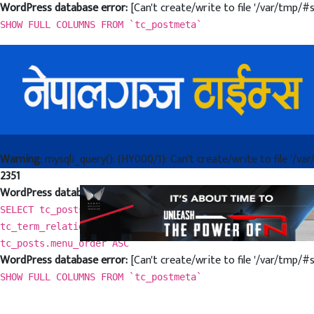
WordPress database error:
[Can't create/write to file '/var/tmp/#s
SHOW FULL COLUMNS FROM `tc_postmeta`
Warning
: mysqli_query(): (HY000/1): Can't create/write to file '/v
2351
WordPress database error:
[Can't create/write to file '/var/tmp/#s
SELECT tc_posts.* FROM tc_posts LEFT JOIN tc_term_relati
tc_term_relationships.term_taxonomy_id IN (22) ) AND tc_
tc_posts.menu_order ASC
WordPress database error:
[Can't create/write to file '/var/tmp/#s
SHOW FULL COLUMNS FROM `tc_postmeta`