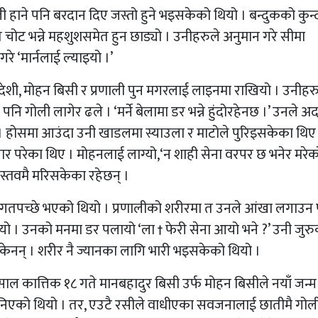
 गोली हाने पनि बरदान दिए जस्तो हुने भइसकेको थियो । बन्दुकको कुन्
ोट भन्ने महशुशसमेत हुन छाड्यो । उनीहरुले अनुमान गरे सीमा
े ‘मार्नलाई ल्याइयो ।’
प्रदेशी, मोहन बिसी र प्रणाली पुन मगरलाई लाइनमा राखियो । उनीहर
 पनि गोली लागेर ढले । ‘मर्ने बेलामा डर भन्ने हुंदोरहेनछ ।’ उनले अ
। होसमा आउंदा उनी खाडलमा स्याउला र माटोले पुरिइसकेका थिए
 परेका थिए । मोहनलाई लाग्यो,‘न शाही सेना वरपर छ भनेर मरेक
स्तवमै मरिसकेका रहेछन् ।
द र रगतपच्छे भएको थियो । प्रणालीको शरीरमा त उनले आंखा लगाउन
यो । उनको मनमा डर पलायो ‘ला † फेरी सेना आयो भने ?’ उनी जुरु
सकेनन् । शरीर नै ज्यानका लागि भारी भइसकेको थियो ।
ाल कात्तिक १८ गते मानबहादुर बिसी उर्फ मोहन बिसीले नयाँ जन्म
िएको थियो । तर, एउटै रसीले वाधीएका सवजनालाई छातीमै गोली 