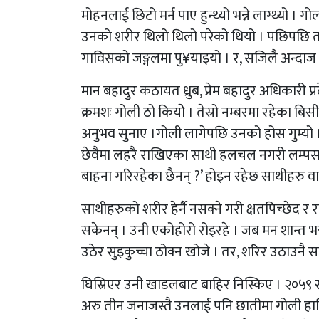
मोहनलाई छिटो मर्न पाए हुन्थ्यो भन्ने लाग्थ्यो ।
उनको शरीर थिलो थिलो परेको थियो । पछिपछि त च
गाविसको जङ्गलमा पु¥याइयो । र, सजिलै अन्दाज गर
मान बहादुर कठायत ध्रुब, प्रेम बहादुर अधिकारी 
क्रमशः गोली ठो कियोे । तेस्रो नम्बरमा रहेका बिसी
अनुभव सुनाए ।गोली लागेपछि उनको होस गुम्यो 
छेवैमा लहरै राखिएका साथी हलचल नगरी लम्पसार
बाहना गरिरहेका छैनन् ?’ होइन रहेछ साथीहरु वा
साथीहरुको शरीर हेर्नै नसक्ने गरी क्षतपिच्छे
सकेनन् । उनी एकोहोरो रोइरहे । जब मन शान्त भ
उठेर सुइकुच्चा ठोक्न खोजे । तर, शरिर उठाउनै 
घिस्रिएर उनी खाडलबाट बाहिर निस्किए । २०५९ स
अरु तीन जनाजस्तै उनलाई पनि छातीमा गोली हान