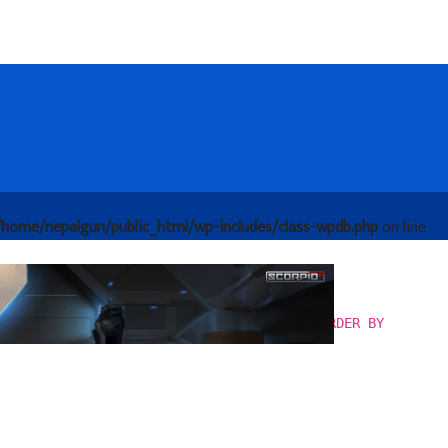
/home/nepalgun/public_html/wp-includes/class-wpdb.php
on line
d) WHERE 1=1 AND (
atus = 'publish')) GROUP BY tc_posts.ID ORDER BY