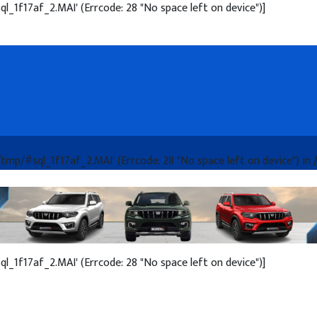
ql_1f17af_2.MAI' (Errcode: 28 "No space left on device")]
ar/tmp/#sql_1f17af_2.MAI' (Errcode: 28 "No space left on device") in
ql_1f17af_2.MAI' (Errcode: 28 "No space left on device")]
onships ON (tc_posts.ID = tc_term_relationships.object_i
posts.post_type = 'nav_menu_item' AND ((tc_posts.post_st
ql_1f17af_2.MAI' (Errcode: 28 "No space left on device")]