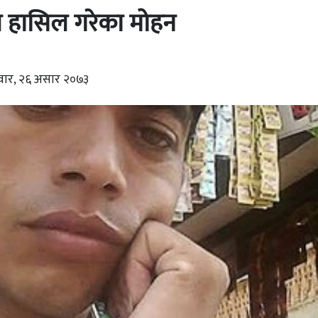
य हासिल गरेका मोहन
वार, २६ असार २०७३