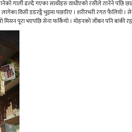
 हानेको गाली ढल्दै गएका साथीहरु वाधीएको रसीले तानेने पछि छा
 लागेका विसी डङरङ्गै भुइमा पछारिए । शरीरभरी रगत फैलियो । से
फनो मिसन पूरा भएपछि सेना फर्कियो । मोहनको जीबन पनि बांकी रह्य