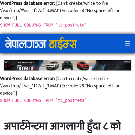
WordPress database error:
[Can't create/write to file
'/var/tmp/#sql_1f17af_3.MAI' (Errcode: 28 "No space left on
device")]
SHOW FULL COLUMNS FROM `tc_postmeta`
WordPress database error:
[Can't create/write to file
'/var/tmp/#sql_1f17af_3.MAI' (Errcode: 28 "No space left on
device")]
SHOW FULL COLUMNS FROM `tc_postmeta`
अपार्टमेन्टमा आगलागी हुँदा ८ को