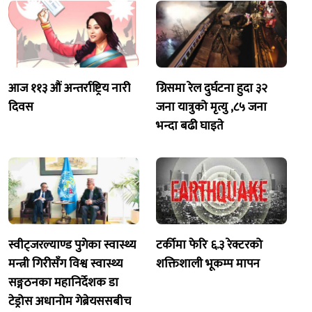
आज ११३ औं अन्तर्राष्ट्रिय नारी
ग्रिसमा रेल दुर्घटना हुदा ३२
दिवस
जना यात्रुको मृत्यु ,८५ जना
भन्दा बढी घाइते
स्वीट्जरल्याण्ड पुगेका स्वास्थ्य
टर्कीमा फेरि ६.३ रेक्टरको
मन्त्री गिरीसँग विश्व स्वास्थ्य
शक्तिशाली भूकम्प मापन
सङ्गठनका महानिर्देशक डा
टेड्रोस अधानोम गेब्रेयससबीच