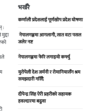
भर्खरै
कर्णाली प्रदेशलाई पूर्णखोप प्रदेश घोषणा
् :
ुद्दा
नेपालगञ्जमा आगलागी, सात वटा पसल
जलेर नष्ट
िएको
नले
नेपालगञ्जमा फेरि लगाइयो कर्फ्यु
्म
युरोपेली देश जर्मनी र रोमानियासँग श्रम
समझदारी गरिँदै
दीपेन्द्र सिंह ऐरी प्रहरीको सहायक
हवल्दारमा बढुवा
टो