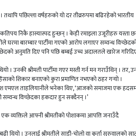
न् । तथापि पछिल्ला वर्षहरुको यो दर तीव्ररुपमा बढिरहेको भारतीय
कतिपय निकै हास्यास्पद हुन्छन् । केही रमाइला उजूरीहरु यस्ता छन
े घरमा बारम्बार पार्टीमा गएको आरोप लगाएर सम्वन्ध विच्छेदको म
िच्छेदको अनुमति दिए पनि पछि बम्बई उच्च अदालतले खारेज गरिद
यो । उनकी श्रीमती पार्टीमा गएर मस्ती गर्न मन गराउँथिन् । तर, उ
हिंसाको शिकार बनाएको कुरा प्रमाणित नभएको ठहर गर्‍यो ।
ाधीश एमएल ताहलियानीले भनेका थिए, ‘आजको समाजमा एक हदसम
सम्वन्ध विच्छेदका हकदार हुन सक्दैनन् ।’
ा एक व्यक्तिले आफ्नी श्रीमतीको पोशाकमा आपत्ति जनाउँदै
 बढी थियो । उनलाई श्रीमतीले साडी-चोलो वा कुर्ता सुरुवालको सा