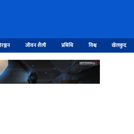
रञ्जन
जीवन शैली
प्रबिधि
विश्व
खेलकुद