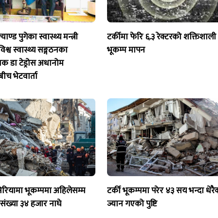
याण्ड पुगेका स्वास्थ्य मन्त्री
टर्कीमा फेरि ६.३ रेक्टरको शक्तिशाली
िश्व स्वास्थ्य सङ्गठनका
भूकम्प मापन
ेशक डा टेड्रोस अधानोम
बीच भेटवार्ता
सिरियामा भूकम्पमा अहिलेसम्म
टर्की भूकम्पमा परेर ४३ सय भन्दा धेरै
ंख्या ३४ हजार नाघे
ज्यान गएको पुष्टि