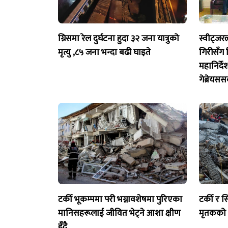
ग्रिसमा रेल दुर्घटना हुदा ३२ जना यात्रुको
स्वीट्जरल्
मृत्यु ,८५ जना भन्दा बढी घाइते
गिरीसँग व
महानिर्द
गेब्रेयसस
टर्की भूकम्पमा परी भग्नावशेषमा पुरिएका
टर्की र 
मानिसहरूलाई जीवित भेट्ने आशा क्षीण
मृतकको स
हुँदै