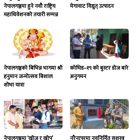
नेपालगञ्जमा हुने नवौ राष्ट्रिय
मेगावाट विद्युत् उत्पादन
महाधिवेशनको तयारी सम्पन्न
नेपालगञ्जको बिभिन्न भागमा श्री
कोभिड–१९ को बुस्टर डोज बारे
हनुमान जन्मोत्सव बिशाल
अनुगमन
शोभा यात्रा
नेपालगञ्जमा ‘खोज र खोप’
नरैनापुरमा नवनिर्मित सशस्त्र