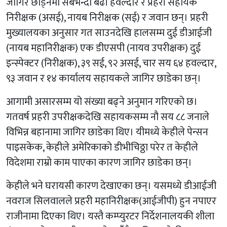
जागिर छाड्नेमा सबैभन्दा बढी हवल्दार र प्रहरी सहायक
निरीक्षक (असई), नायब निरीक्षक (सई) र जवान छन्। प्रहरी
मुख्यालयका अनुसार गत साउनदेखि हालसम्म दुई डीआईजी
(नायब महानिरीक्षक) एक डीएसपी (नायव उपरीक्षक) दुई
इन्स्पेक्टर (निरीक्षक), ३९ सई, ९२ असई, चार सय ६४ हवल्दार,
९३ जवान र १४ कार्यालय सहायकले जागिर छाडेका छन्।
आगामी असारसम्म यो संख्या बढ्ने अनुमान गरिएको छ।
गतवर्ष प्रहरी उपरीक्षकदेखि सहायकसम्म नौ सय ८८ जनाले
विभिन्न बहानामा जागिर छाडेका थिए। यीमध्ये केहीले पेन्सन
पाइसकेक, केहीले अमेरिकाको डीभीचिठ्ठा परेर त केहीले
विदेशमा राम्रो काम पाएका कारण जागिर छाडेका छन्।
केहीले भने घरायसी कारण देखाएका छन्। यसमध्ये डीआईजी
नवराज सिलवालले प्रहरी महानिरीक्षक(आईजीपी) हुन नपाएर
राजीनामा दिएका थिए। यस्तै कम्प्युरटर निर्देशनालयकी शीला