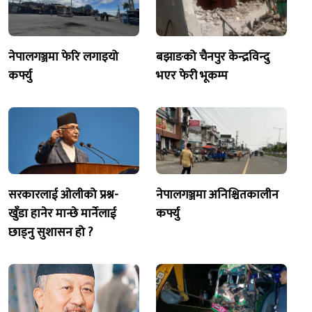
नेपालगञ्जमा फेरि लगाइयो
बझाङको चैनपुर केन्द्रविन्दु
कर्फ्यु
भएर फेरी भूकम्प
सरकारलाई ओलीको प्रश्न-
नेपालगञ्जमा अनिश्चितकालीन
खुँडा हानेर मान्छे मार्नेलाई
कर्फ्यु
छाड्नु सुशासन हो ?