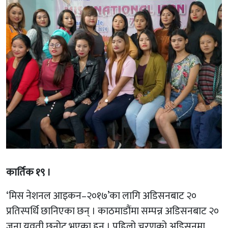
कार्तिक १९ ।
‘मिस नेशनल आइकन–२०१७’का लागि अडिसनबाट २०
प्रतिस्पर्धि छानिएका छन् । काठमाडौंमा सम्पन्न अडिसनबाट २०
जना युवती छनोट भएका हुन् । पहिलो चरणको अडिसनमा