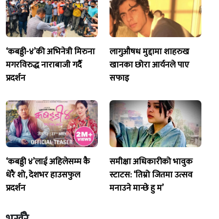
‘कबड्डी-४’की अभिनेत्री मिरुना
लागुऔषध मुद्दामा शाहरुख
मगरविरुद्ध नाराबाजी गर्दै
खानका छोरा आर्यनले पाए
प्रदर्शन
सफाइ
‘कबड्डी ४’लाई अहिलेसम्म कै
समीक्षा अधिकारीको भावुक
धेरै शो, देशभर हाउसफुल
स्टाटस: ‘तिम्रो जितमा उत्सव
प्रदर्शन
मनाउने मान्छे हु म’