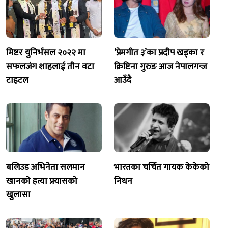
मिष्टर युनिर्भसल २०२२ मा
‘प्रेमगीत ३’का प्रदीप खड्का र
सफलजंग शाहलाई तीन वटा
क्रिष्टिना गुरुङ आज नेपालगन्ज
टाइटल
आउँदै
बलिउड अभिनेता सलमान
भारतका चर्चित गायक केकेको
खानको हत्या प्रयासको
निधन
खुलासा