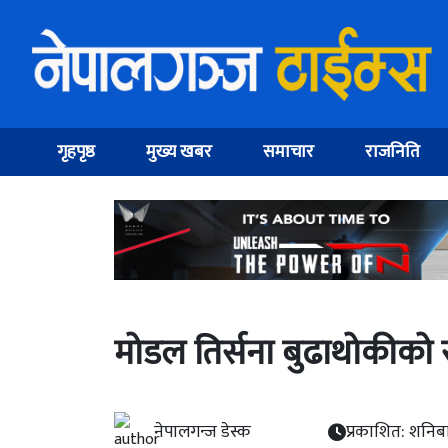
गृहपृष्ठ
मुख्य खबर
समाचार
राजनिति
मोडल तिर्सना बुढाथोकीको स
नेपालगन्ज डेस्क
प्रकाशित: शनिब