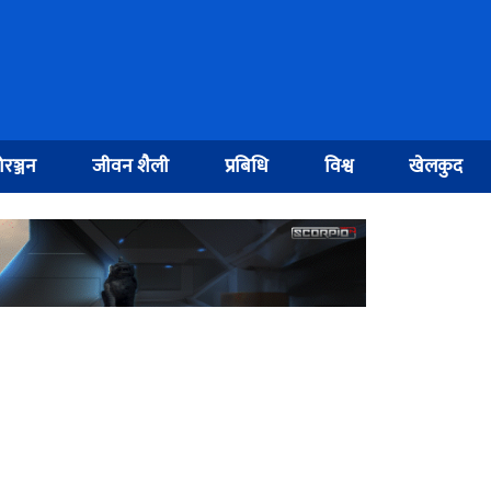
रञ्जन
जीवन शैली
प्रबिधि
विश्व
खेलकुद