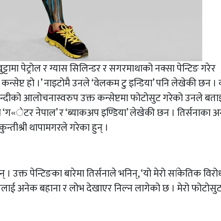
 खुट्टामा पेट्रोल र ग्यास सिलिन्डर र सगरमाथाको नक्सा पेन्टिङ गरेर
दी कन्सेप्ट हो ।’ नाइटोमै उनले ‘वेलकम टु इन्डिया’ पनि लेखेकी छन 
्दीको आलोचनास्वरुप उक्त कन्सेप्टमा फोटोसुट गरेको उनले बताइ
डमा ‘ग«ेटर नेपाल’ र ‘ब्याकअप इण्डिया’ लेखेकी छन । तिर्सनाका अ
ुन्तीश्री थापामगरले गरेका हुन् ।
 । उक्त पेन्टिङका बारेमा तिर्सनाले भनिन्, ‘यो मेरो सांकेतिक विरो
ललाई अनेक बहाना र लोभ देखाएर निल्न लागेको छ । मेरो फोटोसु