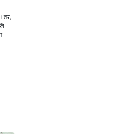
। तर,
लि
खा