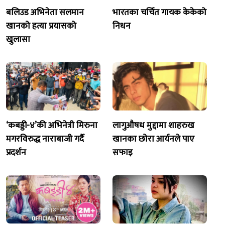
बलिउड अभिनेता सलमान
भारतका चर्चित गायक केकेको
खानको हत्या प्रयासको
निधन
खुलासा
‘कबड्डी-४’की अभिनेत्री मिरुना
लागुऔषध मुद्दामा शाहरुख
मगरविरुद्ध नाराबाजी गर्दै
खानका छोरा आर्यनले पाए
प्रदर्शन
सफाइ