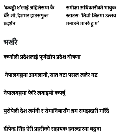
‘कबड्डी ४’लाई अहिलेसम्म कै
समीक्षा अधिकारीको भावुक
धेरै शो, देशभर हाउसफुल
स्टाटस: ‘तिम्रो जितमा उत्सव
प्रदर्शन
मनाउने मान्छे हु म’
भर्खरै
कर्णाली प्रदेशलाई पूर्णखोप प्रदेश घोषणा
नेपालगञ्जमा आगलागी, सात वटा पसल जलेर नष्ट
नेपालगञ्जमा फेरि लगाइयो कर्फ्यु
युरोपेली देश जर्मनी र रोमानियासँग श्रम समझदारी गरिँदै
दीपेन्द्र सिंह ऐरी प्रहरीको सहायक हवल्दारमा बढुवा