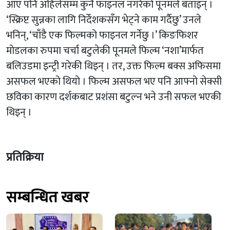
आए पनि अहिलेसम्म कुनै फाइनल नगरेको पूनमले बताइन् ।
‘स्क्रिप्ट सुन्नका लागि निर्देशकसँग भेट्ने काम गर्दैछु’ उनले
भनिन्, ‘चाँडै एक फिल्मको फाइनल गर्नेछु ।’ किङफिशर
मोडलका रुपमा चर्चा बटुलेकी पूनमले फिल्म ‘नशा’मार्फत
बलिउडमा इन्ट्री गरेकी थिइन् । तर, उक्त फिल्म बक्स अफिसमा
असफल भएको थियो । फिल्म असफल भए पनि आफ्नो सेक्सी
छविका कारण दर्शकबाट प्रशंसा बटुल्न भने उनी सफल भएकी
थिइन् ।
प्रतिक्रिया
सम्बन्धित खबर