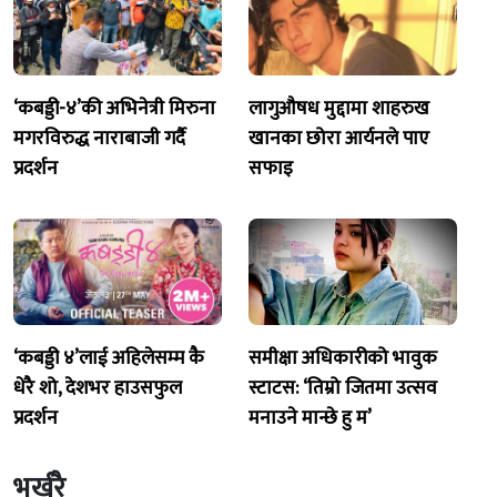
‘कबड्डी-४’की अभिनेत्री मिरुना
लागुऔषध मुद्दामा शाहरुख
मगरविरुद्ध नाराबाजी गर्दै
खानका छोरा आर्यनले पाए
प्रदर्शन
सफाइ
‘कबड्डी ४’लाई अहिलेसम्म कै
समीक्षा अधिकारीको भावुक
धेरै शो, देशभर हाउसफुल
स्टाटस: ‘तिम्रो जितमा उत्सव
प्रदर्शन
मनाउने मान्छे हु म’
भर्खरै