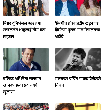
मिष्टर युनिर्भसल २०२२ मा
‘प्रेमगीत ३’का प्रदीप खड्का र
सफलजंग शाहलाई तीन वटा
क्रिष्टिना गुरुङ आज नेपालगन्ज
टाइटल
आउँदै
बलिउड अभिनेता सलमान
भारतका चर्चित गायक केकेको
खानको हत्या प्रयासको
निधन
खुलासा