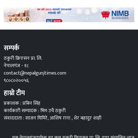
सम्पर्क
ठकुरी क्रिएसन प्रा. लि.
नेपालगंज - १८
contact@nepalgunjtimes.com
९८०८०२००५६
हाम्रो टीम
प्रकाशक : प्रबिन सिंह
कार्यकारी सम्पादक : भिम उचै ठकुरी
संवाददाता : साजन घिमिरे, आशिष राना , शेर बहादुर शाही
यस नेपालगंजटाईम्स डट कम ठकुरी क्रिएसन प्रा. लि. द्वारा संचालित न्युज