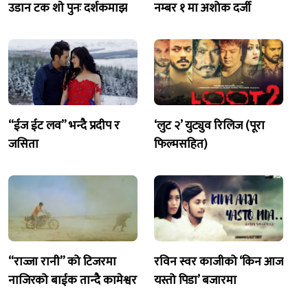
उडान टक शाे पुनः दर्शकमाझ
नम्बर १ मा अशोक दर्जी
“ईज ईट लव” भन्दै प्रदीप र
‘लुट २’ युट्युव रिलिज (पूरा
जसिता
फिल्मसहित)
“राज्जा रानी” को टिजरमा
रविन स्वर काजीको ‘किन आज
नाजिरको बाईक तान्दै कामेश्वर
यस्तो पिडा’ बजारमा