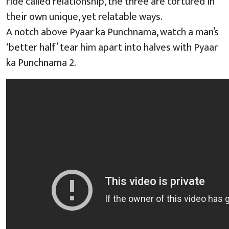
ride called relationship, the three are tortured in
their own unique, yet relatable ways.
A notch above Pyaar ka Punchnama, watch a man’s
‘better half’ tear him apart into halves with Pyaar
ka Punchnama 2.