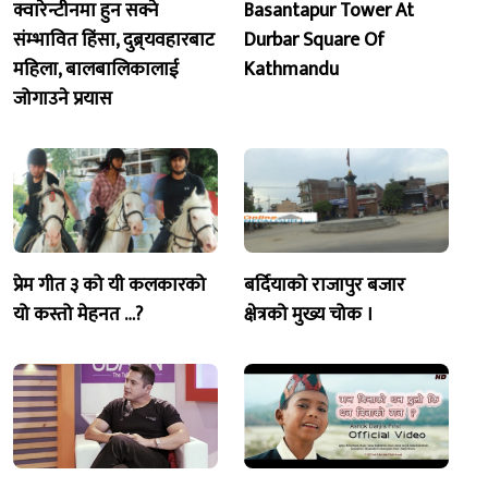
क्वारेन्टीनमा हुन सक्ने
Basantapur Tower At
संम्भावित हिंसा, दुब्र्यवहारबाट
Durbar Square Of
महिला, बालबालिकालाई
Kathmandu
जोगाउने प्रयास
प्रेम गीत ३ को यी कलकारको
बर्दियाको राजापुर बजार
यो कस्तो मेहनत …?
क्षेत्रको मुख्य चोक ।