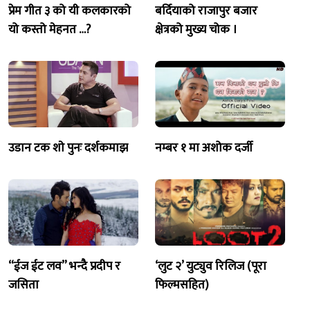
प्रेम गीत ३ को यी कलकारको
बर्दियाको राजापुर बजार
यो कस्तो मेहनत …?
क्षेत्रको मुख्य चोक ।
उडान टक शाे पुनः दर्शकमाझ
नम्बर १ मा अशोक दर्जी
“ईज ईट लव” भन्दै प्रदीप र
‘लुट २’ युट्युव रिलिज (पूरा
जसिता
फिल्मसहित)