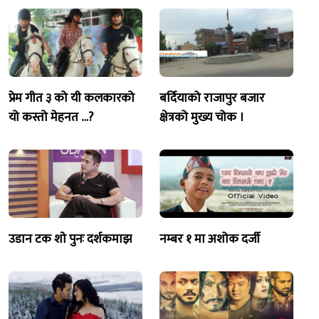
प्रेम गीत ३ को यी कलकारको
बर्दियाको राजापुर बजार
यो कस्तो मेहनत …?
क्षेत्रको मुख्य चोक ।
उडान टक शाे पुनः दर्शकमाझ
नम्बर १ मा अशोक दर्जी