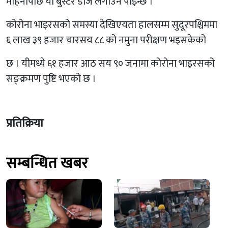
महिनापछि यो बुस्टर डोज लगाउन पाइन्छ ।
कोरोना भाइरसको समस्या देखिएयता हालसम्म सुदूरपश्चिममा
६ लाख ३९ हजार चारसय ८८ को नमुना परीक्षण भइसकेको
छ । यीमध्ये ६१ हजार आठ सय ९० जनामा कोरोना भाइरसको
सङ्क्रमण पुष्टि भएको छ ।
प्रतिक्रिया
सम्बन्धित खबर