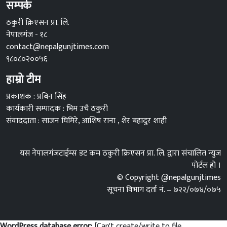
सम्पर्क
ठकुरी क्रिएसन प्रा. लि.
नेपालगंज - १८
contact@nepalgunjtimes.com
९८०८०२००५६
हाम्रो टीम
प्रकाशक : प्रबिन सिंह
कार्यकारी सम्पादक : भिम उचै ठकुरी
संवाददाता : साजन घिमिरे, आशिष राना , शेर बहादुर शाही
यस नेपालगंजटाईम्स डट कम ठकुरी क्रिएसन प्रा. लि. द्वारा संचालित न्युज
पोर्टल हो ।
© Copyright @nepalgunjtimes
सूचना विभाग दर्ता नं. – ७२२/०७४/०७५
WordPress database error:
[Can't create/write to file