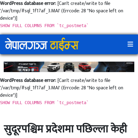
WordPress database error:
[Can't create/write to file
'/var/tmp/#sql_1f17af_3.MAI' (Errcode: 28 "No space left on
device")]
SHOW FULL COLUMNS FROM `tc_postmeta`
WordPress database error:
[Can't create/write to file
'/var/tmp/#sql_1f17af_3.MAI' (Errcode: 28 "No space left on
device")]
SHOW FULL COLUMNS FROM `tc_postmeta`
सुदूरपश्चिम प्रदेशमा पछिल्ला केही