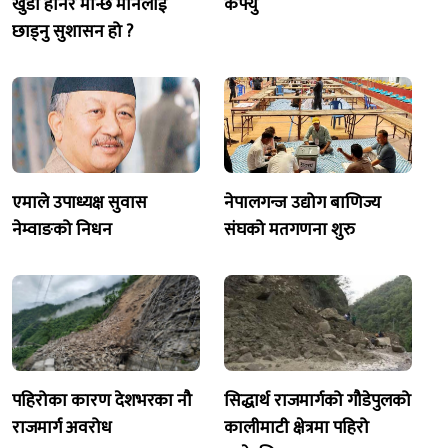
खुँडा हानेर मान्छे मार्नेलाई
कर्फ्यु
छाड्नु सुशासन हो ?
एमाले उपाध्यक्ष सुवास
नेपालगन्ज उद्योग बाणिज्य
नेम्वाङको निधन
संघको मतगणना शुरु
पहिरोका कारण देशभरका नौ
सिद्धार्थ राजमार्गको गौडेपुलको
राजमार्ग अवरोध
कालीमाटी क्षेत्रमा पहिरो