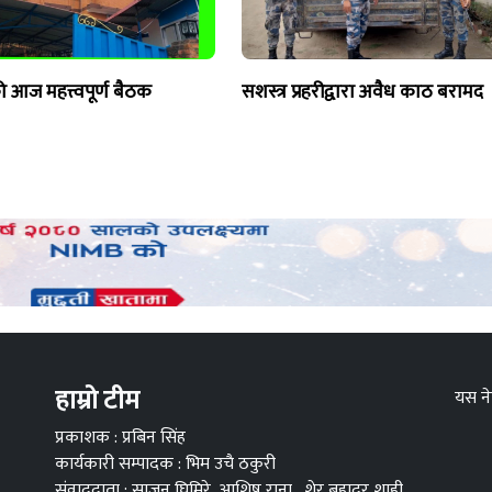
ो आज महत्त्वपूर्ण बैठक
सशस्त्र प्रहरीद्वारा अवैध काठ बरामद
हाम्रो टीम
यस ने
प्रकाशक : प्रबिन सिंह
कार्यकारी सम्पादक : भिम उचै ठकुरी
संवाददाता : साजन घिमिरे, आशिष राना , शेर बहादुर शाही