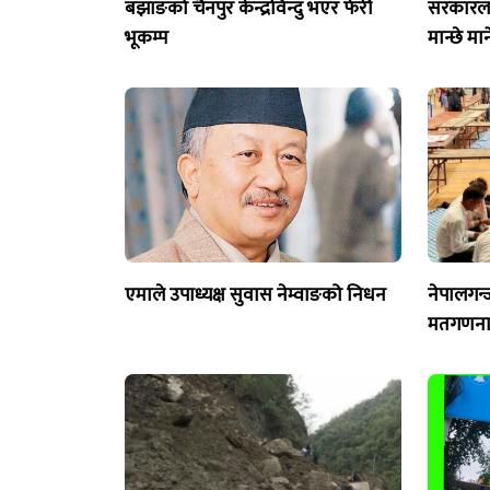
बझाङको चैनपुर केन्द्रविन्दु भएर फेरी
सरकारलाई
भूकम्प
मान्छे मा
एमाले उपाध्यक्ष सुवास नेम्वाङको निधन
नेपालगन्
मतगणना 