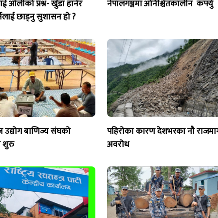
 ओलीको प्रश्न- खुँडा हानेर
नेपालगञ्जमा अनिश्चितकालीन कर्फ्यु
र्नेलाई छाड्नु सुशासन हो ?
ज उद्योग बाणिज्य संघको
पहिरोका कारण देशभरका नौ राजमार्
शुरु
अवरोध