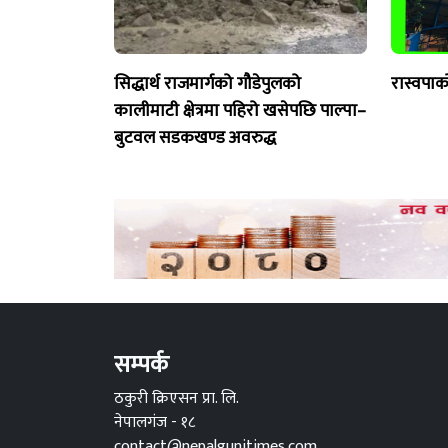
सिद्धार्थ राजमार्गको गौडेपुलको
रास्वपाक
कालीमाटी क्षेत्रमा पहिरो खसेपछि पाल्पा–
बुटवल सडकखण्ड अवरुद्ध
सम्पर्क
ठकुरी क्रिएसन प्रा. लि.
नेपालगंज - १८
contact@nepalgunjtimes.com