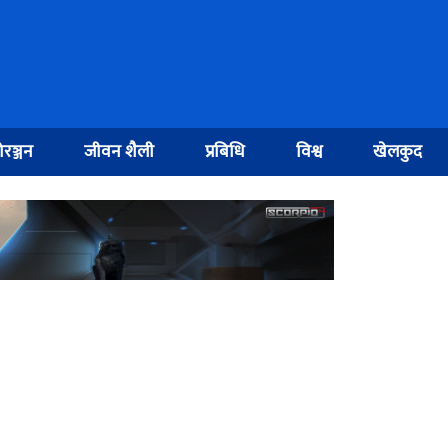
रञ्जन
जीवन शैली
प्रबिधि
विश्व
खेलकुद