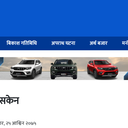
बिकाश गतिबिधि
अपराध घटना
अर्थ बजार
मनो
न सकेन
बार, २५ आश्विन २०७५