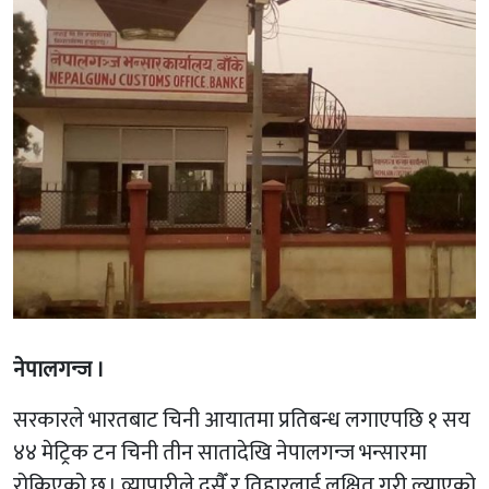
नेपालगन्ज ।
सरकारले भारतबाट चिनी आयातमा प्रतिबन्ध लगाएपछि १ सय
४४ मेट्रिक टन चिनी तीन सातादेखि नेपालगन्ज भन्सारमा
रोकिएको छ । व्यापारीले दसैँ र तिहारलाई लक्षित गरी ल्याएको