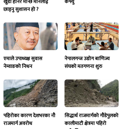
खुँडा हानेर मान्छे मार्नेलाई
कर्फ्यु
छाड्नु सुशासन हो ?
एमाले उपाध्यक्ष सुवास
नेपालगन्ज उद्योग बाणिज्य
नेम्वाङको निधन
संघको मतगणना शुरु
पहिरोका कारण देशभरका नौ
सिद्धार्थ राजमार्गको गौडेपुलको
राजमार्ग अवरोध
कालीमाटी क्षेत्रमा पहिरो