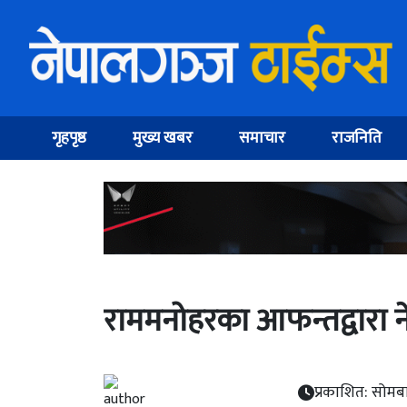
गृहपृष्ठ
मुख्य खबर
समाचार
राजनिति
राममनोहरका आफन्तद्वारा नेप
प्रकाशित: सोमब