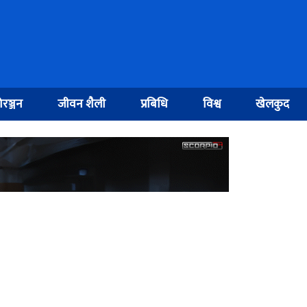
रञ्जन
जीवन शैली
प्रबिधि
विश्व
खेलकुद