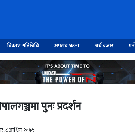
बिकाश गतिबिधि
अपराध घटना
अर्थ बजार
मनो
ालगञ्जमा पुनः प्रदर्शन
ार, ८ आश्विन २०७५