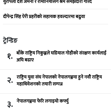
युरोपेली देश जर्मनी र रोमानियासँग श्रम समझदारी गरिँदै
दीपेन्द्र सिंह ऐरी प्रहरीको सहायक हवल्दारमा बढुवा
ट्रेन्डिङ
बाँके राष्ट्रिय निकुञ्जले घडियाल गोहीको संरक्षण कार्यलाई
१.
अघि बढाए
राष्ट्रिय युवा संघ नेपालको नेपालगञ्जमा हुने नवौ राष्ट्रिय
२.
महाधिवेशनको तयारी सम्पन्न
नेपालगञ्जमा फेरि लगाइयो कर्फ्यु
३.