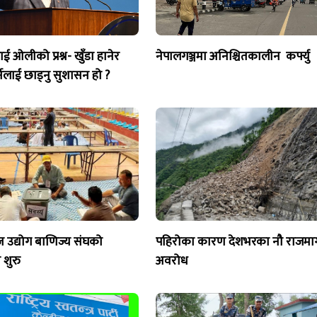
 ओलीको प्रश्न- खुँडा हानेर
नेपालगञ्जमा अनिश्चितकालीन कर्फ्यु
र्नेलाई छाड्नु सुशासन हो ?
ज उद्योग बाणिज्य संघको
पहिरोका कारण देशभरका नौ राजमार्
शुरु
अवरोध