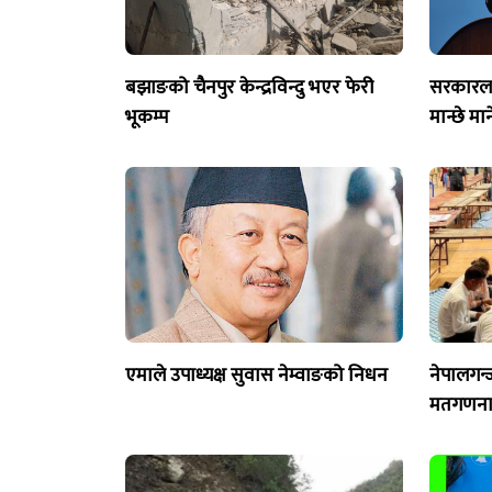
बझाङको चैनपुर केन्द्रविन्दु भएर फेरी
सरकारलाई
भूकम्प
मान्छे मा
एमाले उपाध्यक्ष सुवास नेम्वाङको निधन
नेपालगन्
मतगणना 