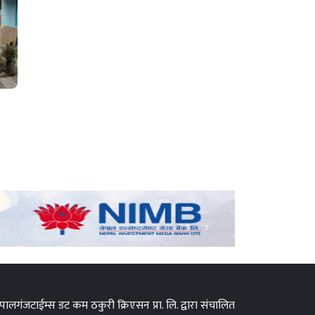
पालगंजटाईम्स डट कम ठकुरी क्रिएसन प्रा. लि. द्वारा संचालित