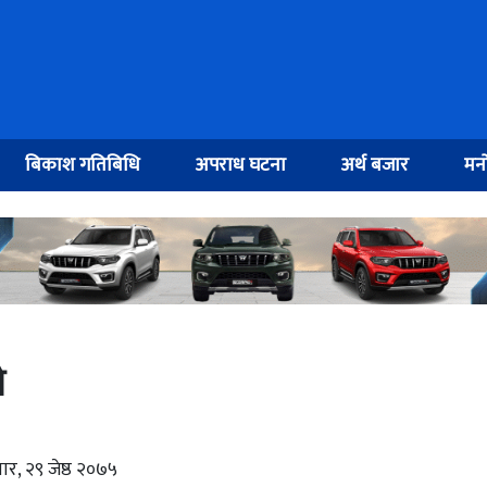
बिकाश गतिबिधि
अपराध घटना
अर्थ बजार
मनो
ो
ार, २९ जेष्ठ २०७५