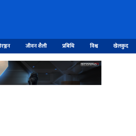
रञ्जन
जीवन शैली
प्रबिधि
विश्व
खेलकुद