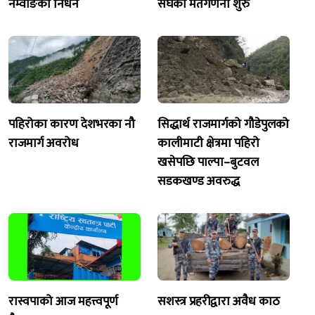
नेम्वाङको निधन
संघको मतगणना शुरु
पहिरोका कारण देशभरका नौ
सिद्धार्थ राजमार्गको गौडेपुलको
राजमार्ग अवरोध
कालीमाटी क्षेत्रमा पहिरो
खसेपछि पाल्पा–बुटवल
सडकखण्ड अवरुद्ध
रास्वपाको आज महत्त्वपूर्ण
सशस्त्र प्रहरीद्वारा अवैध काठ