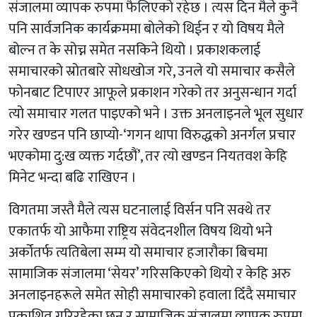
संजालमा व्यापक रुपमा फैलिएको रहेछ । त्यस दिन मैले कुनै
पनि सार्वजनिक कार्यक्रममा बोलेको थिईन र यो विषय मैले
बोल्न त के सोच्न समेत नसकिने थियो । प्रकाशकलाई
समाचारको स्रोतबारे सोधखोज गरे, उनले यो समाचार कसैले
फोनबाट टिपाएर आफूले प्रकाशन गरेको तर अनुसन्धान गर्दा
त्यो समाचार गलत पाइएको भने । उक्त अनलाइनले भूल सुधार
गरेर खण्डन पनि छाप्यो-‘गगन थापा विरुद्धको अनर्गल प्रचार
भएकोमा दु:ख व्यक्त गर्दछौं’, तर त्यो खण्डन नियतवश केहि
मिनेट भन्दा बढि राखिएन ।
विगतमा जस्तै मैले त्यस घटनालाई विर्सन पनि सक्थे तर
एकातर्फ यो आफैमा राष्ट्रिय संवेदनशील विषय थियो भने
अर्कोतर्फ त्यतिबेला सम्म यो समाचार हजारौका बिचमा
सामाजिक संजालमा ‘सेयर’ गरिसकिएको थियो र केहि अरु
अनलाइनहरूले समेत सोही समाचारको हवाला दिँदै समाचार
प्रकाशित गरिरहेका छन् र सामाजिक संजालमा व्यापक रुपमा