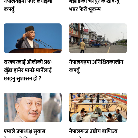
नेपालगञ्जमा फेरि लगाइयो
बझाङको चैनपुर केन्द्रविन्दु
कर्फ्यु
भएर फेरी भूकम्प
सरकारलाई ओलीको प्रश्न-
नेपालगञ्जमा अनिश्चितकालीन
खुँडा हानेर मान्छे मार्नेलाई
कर्फ्यु
छाड्नु सुशासन हो ?
एमाले उपाध्यक्ष सुवास
नेपालगन्ज उद्योग बाणिज्य