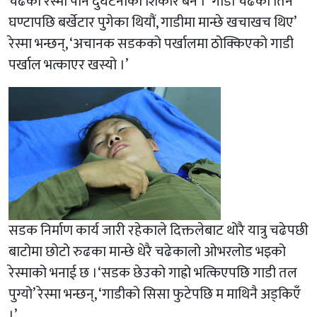
चढेका रेस्मा पनि दुर्घटनाको शिकार बने । ‘गाडी चढेको तिन
घण्टापछि बर्खेटार पुगेका थियौं, गाडीमा मान्छे खचाखच थिए’
रेस्मा भन्छन्, ‘अचानक सडकको पर्खालमा ठोक्किएको गाडी
पर्खाल भत्काएर खस्यो ।’
सडक निर्माण कार्य जारी रहेकाले दिक्तलेबाट थोरै यात्रु चढेपछी
बाटोमा छोटो रुढका मान्छे धेरै चढेकालो ओभरलोड भइको
रेस्माको भनाई छ ।‘सडक छेउको गाह्रो भत्किएपछि गाडी तल
पुग्यो’ रेस्मा भन्छन्, ‘गाडीको सिसा फुटेपछि म माथिनै अड्किएँ
।’