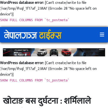
WordPress database error:
[Can't create/write to file
'/var/tmp/#sql_1f17af_2.MAI' (Errcode: 28 "No space left on
device")]
SHOW FULL COLUMNS FROM `tc_postmeta`
WordPress database error:
[Can't create/write to file
'/var/tmp/#sql_1f17af_2.MAI' (Errcode: 28 "No space left on
device")]
SHOW FULL COLUMNS FROM `tc_postmeta`
खोटाङ बस दुर्घटना : शर्मिलाले