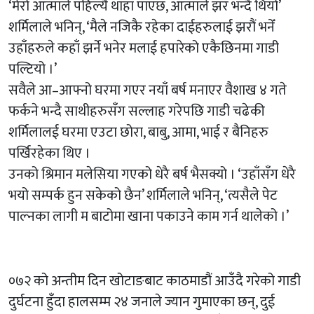
‘मेरो आत्माले पहिल्यै थाहा पाएछ, आत्माले झर भन्दै थियो’
शर्मिलाले भनिन्, ‘मैले नजिकै रहेका दाईहरुलाई झरौं भनेँ
उहाँहरुले कहाँ झर्ने भनेर मलाई हपारेको एकैछिनमा गाडी
पल्टियो ।’
सवैले आ–आफ्नो घरमा गएर नयाँ बर्ष मनाएर वैशाख ४ गते
फर्कने भन्दै साथीहरुसँग सल्लाह गरेपछि गाडी चढेकी
शर्मिलालई घरमा एउटा छोरा, बाबु, आमा, भाई र बैनिहरु
पर्खिरहेका थिए ।
उनको श्रिमान मलेसिया गएको धेरै बर्ष भैसक्यो । ‘उहाँसँग धेरै
भयो सम्पर्क हुन सकेको छैन’ शर्मिलाले भनिन्, ‘त्यसैले पेट
पाल्नका लागी म बाटोमा खाना पकाउने काम गर्न थालेको ।’
०७२ को अन्तीम दिन खोटाङबाट काठमाडौं आउँदै गरेको गाडी
दुर्घटना हुँदा हालसम्म २४ जनाले ज्यान गुमाएका छन्, दुई