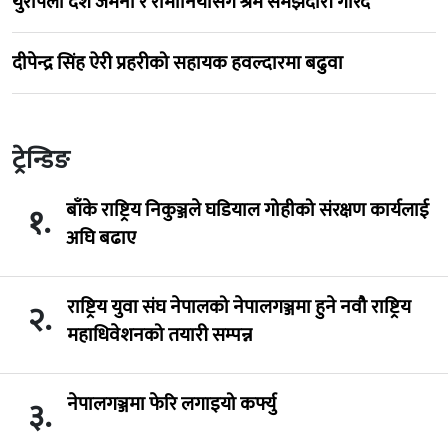
युरोपेली देश जर्मनी र रोमानियासँग श्रम समझदारी गरिँदै
दीपेन्द्र सिंह ऐरी प्रहरीको सहायक हवल्दारमा बढुवा
ट्रेन्डिङ
बाँके राष्ट्रिय निकुञ्जले घडियाल गोहीको संरक्षण कार्यलाई
१.
अघि बढाए
राष्ट्रिय युवा संघ नेपालको नेपालगञ्जमा हुने नवौ राष्ट्रिय
२.
महाधिवेशनको तयारी सम्पन्न
नेपालगञ्जमा फेरि लगाइयो कर्फ्यु
३.