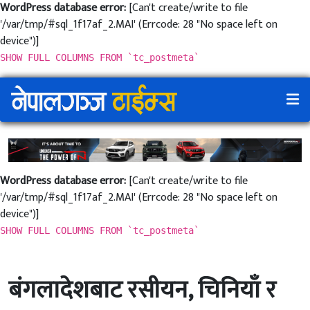
WordPress database error:
[Can't create/write to file
'/var/tmp/#sql_1f17af_2.MAI' (Errcode: 28 "No space left on
device")]
SHOW FULL COLUMNS FROM `tc_postmeta`
WordPress database error:
[Can't create/write to file
'/var/tmp/#sql_1f17af_2.MAI' (Errcode: 28 "No space left on
device")]
SHOW FULL COLUMNS FROM `tc_postmeta`
बंगलादेशबाट रसीयन, चिनियाँ र