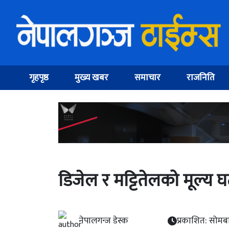
गृहपृष्ठ
मुख्य खबर
समाचार
राजनिति
डिजेल र मट्टितेलको मूल्य घ
नेपालगन्ज डेस्क
प्रकाशित: सोमबा