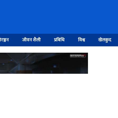
रञ्जन
जीवन शैली
प्रबिधि
विश्व
खेलकुद