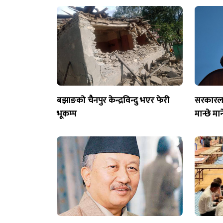
बझाङको चैनपुर केन्द्रविन्दु भएर फेरी
सरकारलाई
भूकम्प
मान्छे मा