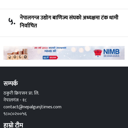
नेपालगन्ज उद्योग बाणिज्य संघको अध्यक्षमा टंक धामी
५.
निर्वाचित
सम्पर्क
ठकुरी क्रिएसन प्रा. लि.
नेपालगंज - १८
contact@nepalgunjtimes.com
९८०८०२००५६
हाम्रो टीम