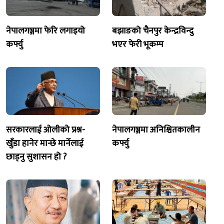
नेपालगञ्जमा फेरि लगाइयो
बझाङको चैनपुर केन्द्रविन्दु
कर्फ्यु
भएर फेरी भूकम्प
सरकारलाई ओलीको प्रश्न-
नेपालगञ्जमा अनिश्चितकालीन
खुँडा हानेर मान्छे मार्नेलाई
कर्फ्यु
छाड्नु सुशासन हो ?