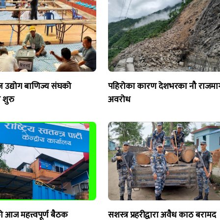
ज उद्योग बाणिज्य संघको
पहिरोका कारण देशभरका नौ राजमार्
शुरु
अवरोध
ो आज महत्त्वपूर्ण बैठक
सशस्त्र प्रहरीद्वारा अवैध काठ बरामद