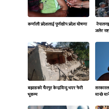
कर्णाली प्रदेशलाई पूर्णखोप प्रदेश घोषणा
नेपालगञ
जलेर नष्ट
बझाङको चैनपुर केन्द्रविन्दु भएर फेरी
सरकारलाई
भूकम्प
मान्छे मा