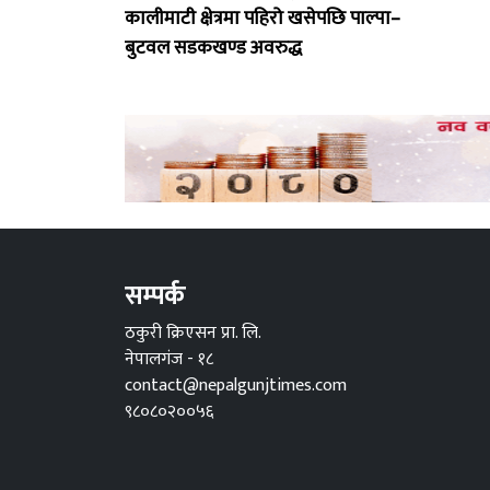
कालीमाटी क्षेत्रमा पहिरो खसेपछि पाल्पा–
बुटवल सडकखण्ड अवरुद्ध
सम्पर्क
ठकुरी क्रिएसन प्रा. लि.
नेपालगंज - १८
contact@nepalgunjtimes.com
९८०८०२००५६