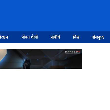
रञ्जन
जीवन शैली
प्रबिधि
विश्व
खेलकुद