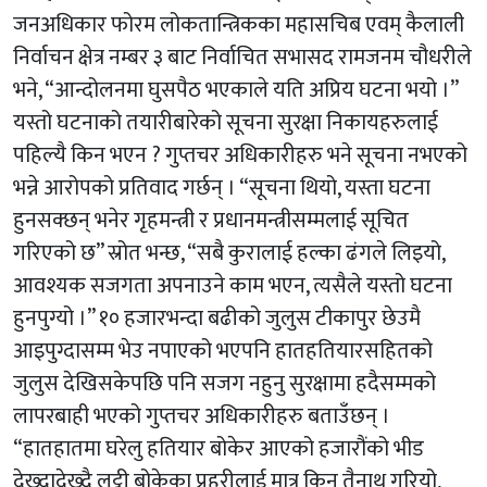
जनअधिकार फोरम लोकतान्त्रिकका महासचिब एवम् कैलाली
निर्वाचन क्षेत्र नम्बर ३ बाट निर्वाचित सभासद रामजनम चौधरीले
भने, “आन्दोलनमा घुसपैठ भएकाले यति अप्रिय घटना भयो ।”
यस्तो घटनाको तयारीबारेको सूचना सुरक्षा निकायहरुलाई
पहिल्यै किन भएन ? गुप्तचर अधिकारीहरु भने सूचना नभएको
भन्ने आरोपको प्रतिवाद गर्छन् । “सूचना थियो, यस्ता घटना
हुनसक्छन् भनेर गृहमन्त्री र प्रधानमन्त्रीसम्मलाई सूचित
गरिएको छ” स्रोत भन्छ, “सबै कुरालाई हल्का ढंगले लिइयो,
आवश्यक सजगता अपनाउने काम भएन, त्यसैले यस्तो घटना
हुनपुग्यो ।” १० हजारभन्दा बढीको जुलुस टीकापुर छेउमै
आइपुग्दासम्म भेउ नपाएको भएपनि हातहतियारसहितको
जुलुस देखिसकेपछि पनि सजग नहुनु सुरक्षामा हदैसम्मको
लापरबाही भएको गुप्तचर अधिकारीहरु बताउँछन् ।
“हातहातमा घरेलु हतियार बोकेर आएको हजारौंको भीड
देख्दादेख्दै लट्ठी बोकेका प्रहरीलाई मात्र किन तैनाथ गरियो,