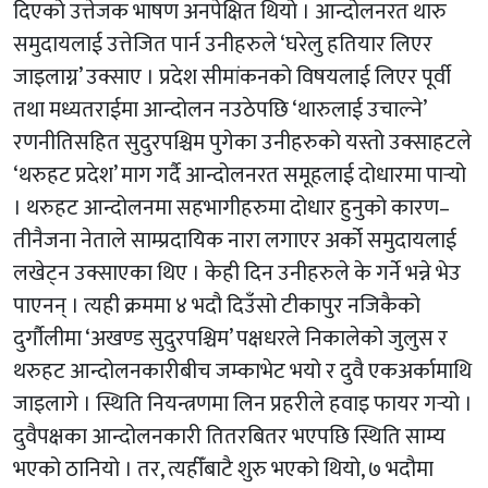
दिएको उत्तेजक भाषण अनपेक्षित थियो । आन्दोलनरत थारु
समुदायलाई उत्तेजित पार्न उनीहरुले ‘घरेलु हतियार लिएर
जाइलाग्न’ उक्साए । प्रदेश सीमांकनको विषयलाई लिएर पूर्वी
तथा मध्यतराईमा आन्दोलन नउठेपछि ‘थारुलाई उचाल्ने’
रणनीतिसहित सुदुरपश्चिम पुगेका उनीहरुको यस्तो उक्साहटले
‘थरुहट प्रदेश’ माग गर्दै आन्दोलनरत समूहलाई दोधारमा पार्‍यो
। थरुहट आन्दोलनमा सहभागीहरुमा दोधार हुनुको कारण–
तीनैजना नेताले साम्प्रदायिक नारा लगाएर अर्को समुदायलाई
लखेट्न उक्साएका थिए । केही दिन उनीहरुले के गर्ने भन्ने भेउ
पाएनन् । त्यही क्रममा ४ भदौ दिउँसो टीकापुर नजिकैको
दुर्गौलीमा ‘अखण्ड सुदुरपश्चिम’ पक्षधरले निकालेको जुलुस र
थरुहट आन्दोलनकारीबीच जम्काभेट भयो र दुवै एकअर्कामाथि
जाइलागे । स्थिति नियन्त्रणमा लिन प्रहरीले हवाइ फायर गर्‍यो ।
दुवैपक्षका आन्दोलनकारी तितरबितर भएपछि स्थिति साम्य
भएको ठानियो । तर, त्यहीँबाटै शुरु भएको थियो, ७ भदौमा